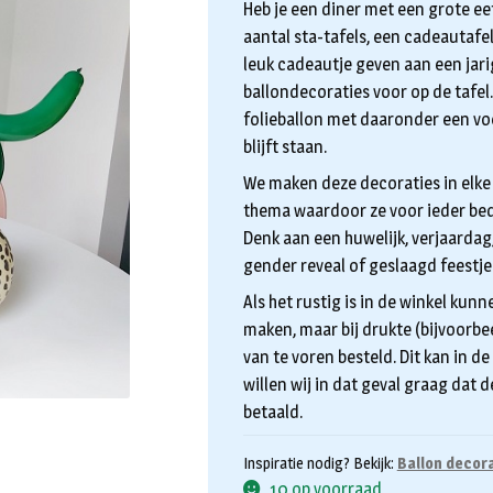
Heb je een diner met een grote eet
aantal sta-tafels, een cadeautafel
leuk cadeautje geven aan een jar
ballondecoraties voor op de tafel
folieballon met daaronder een vo
blijft staan.
We maken deze decoraties in elke
thema waardoor ze voor ieder bed
Denk aan een huwelijk, verjaardag
gender reveal of geslaagd feestje
Als het rustig is in de winkel kunn
maken, maar bij drukte (bijvoorbee
van te voren besteld. Dit kan in de
willen wij in dat geval graag dat 
betaald.
Inspiratie nodig? Bekijk:
Ballon decora
10 op voorraad