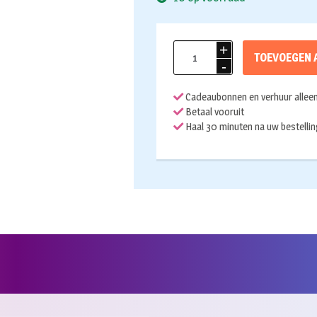
Tafeldecoratie
TOEVOEGEN 
ballonnen
XL
Cadeaubonnen en verhuur alleen 
met
Betaal vooruit
folieballon
Haal 30 minuten na uw bestellin
aantal