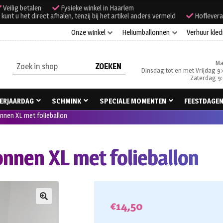
Veilig betalen
Fysieke winkel in Haarlem
unt u het direct afhalen, tenzij bij het artikel anders vermeld
Hoflevera
Onze winkel
Heliumballonnen
Verhuur kled
Ma
Zoeken
Dinsdag tot en met Vrijdag 9:
naar:
Zaterdag 9:
ERJAARDAG
SCHMINK
SPECIALE MOMENTEN
FEESTDAGE
onnen XL met folieballon
onnen XL met folieballon
€
14,50
🔍