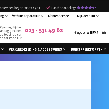
ncier: een begrip sinds 1901
Klantbeoordeling:
ing
Verhuur apparatuur
Klantenservice
Mijn account
Openingstijden:
023 - 531 49 62
andag gesloten
€
0,00
0 ITEMS
00 tot 18:00 uur
00 tot 17:00 uur
N
VERKLEEDKLEDING & ACCESSOIRES
BUIKSPREEKPOPPEN