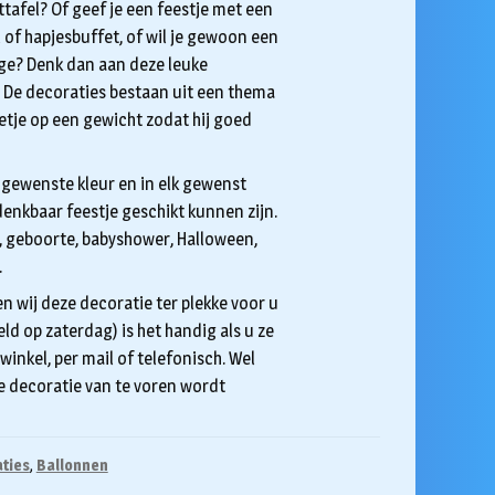
tafel? Of geef je een feestje met een
 of hapjesbuffet, of wil je gewoon een
ige? Denk dan aan deze leuke
. De decoraties bestaan uit een thema
etje op een gewicht zodat hij goed
 gewenste kleur en in elk gewenst
enkbaar feestje geschikt kunnen zijn.
, geboorte, babyshower, Halloween,
.
en wij deze decoratie ter plekke voor u
ld op zaterdag) is het handig als u ze
 winkel, per mail of telefonisch. Wel
de decoratie van te voren wordt
ties
,
Ballonnen