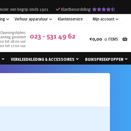
ncier: een begrip sinds 1901
Klantbeoordeling:
ing
Verhuur apparatuur
Klantenservice
Mijn account
Openingstijden:
023 - 531 49 62
andag gesloten
€
0,00
0 ITEMS
00 tot 18:00 uur
00 tot 17:00 uur
N
VERKLEEDKLEDING & ACCESSOIRES
BUIKSPREEKPOPPEN