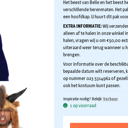
Het beest van Belle en het beest h
verschillende herenmaten. Het pak
een hoofdkap. U huurt dit pak voor
EXTRA INFORMATIE:
Wij verzenden
alleen af te halen in onze winkel
halen, vragen wij u om €50,00 extr
uiteraard weer terug wanneer u h
brengen.
Voor informatie over de beschikba
bepaalde datum wilt reserveren, k
op nummer 023 5314962 of gezelli
ook het kostuum kunt passen.
Inspiratie nodig? Bekijk:
Verhuur
1 op voorraad