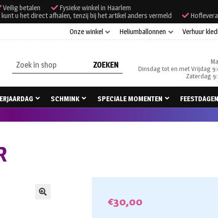
Veilig betalen
Fysieke winkel in Haarlem
unt u het direct afhalen, tenzij bij het artikel anders vermeld
Hoflevera
Onze winkel
Heliumballonnen
Verhuur kled
Ma
Zoeken
Dinsdag tot en met Vrijdag 9:
naar:
Zaterdag 9:
ERJAARDAG
SCHMINK
SPECIALE MOMENTEN
FEESTDAGE
R
€
30,00
🔍