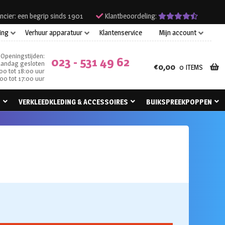
ncier: een begrip sinds 1901
Klantbeoordeling:
ing
Verhuur apparatuur
Klantenservice
Mijn account
Openingstijden:
023 - 531 49 62
andag gesloten
€
0,00
0 ITEMS
00 tot 18:00 uur
00 tot 17:00 uur
N
VERKLEEDKLEDING & ACCESSOIRES
BUIKSPREEKPOPPEN