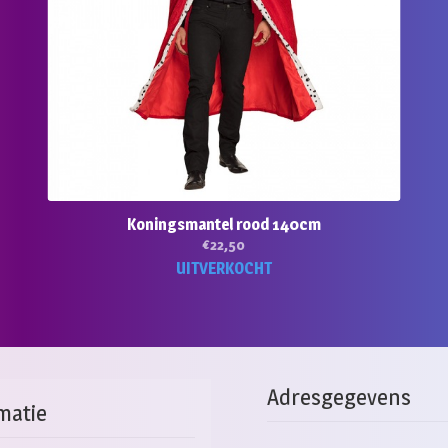
Koningsmantel rood 140cm
€
22,50
UITVERKOCHT
Adresgegevens
matie