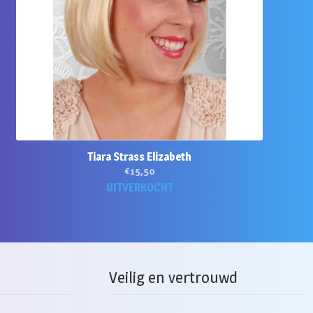
Tiara Strass Elizabeth
€
15,50
UITVERKOCHT
Veilig en vertrouwd