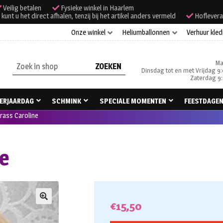
Veilig betalen
Fysieke winkel in Haarlem
unt u het direct afhalen, tenzij bij het artikel anders vermeld
Hoflevera
Onze winkel
Heliumballonnen
Verhuur kled
Ma
Zoeken
Dinsdag tot en met Vrijdag 9:
naar:
Zaterdag 9:
ERJAARDAG
SCHMINK
SPECIALE MOMENTEN
FEESTDAGE
trass Caroline
ne
€
15,50
🔍