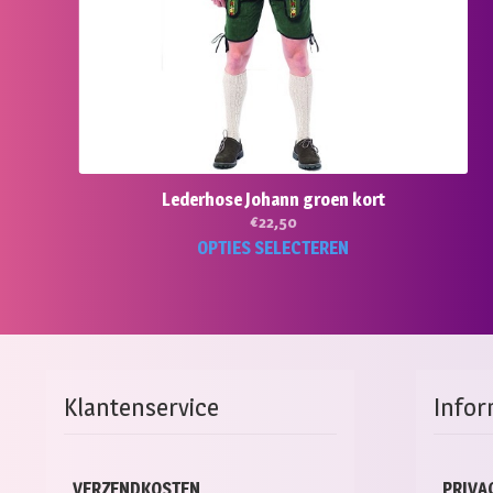
Lederhose Johann groen kort
€
22,50
Dit
OPTIES SELECTEREN
pro
hee
mee
vari
Dez
opti
Klantenservice
Infor
kan
gek
wor
op
VERZENDKOSTEN
PRIVA