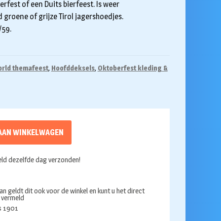
rfest of een Duits bierfeest. Is weer
groene of grijze Tirol jagershoedjes.
/59.
orld themafeest
,
Hoofddeksels
,
Oktoberfest kleding &
AAN WINKELWAGEN
ld dezelfde dag verzonden!
an geldt dit ook voor de winkel en kunt u het direct
s vermeld
ds 1901