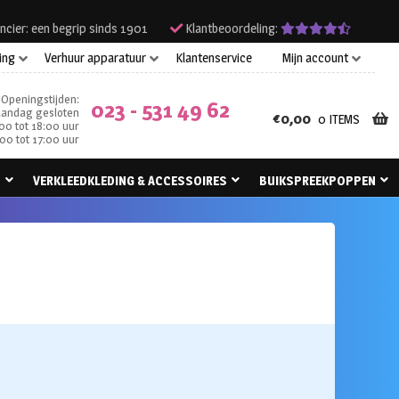
ncier: een begrip sinds 1901
Klantbeoordeling:
ing
Verhuur apparatuur
Klantenservice
Mijn account
Openingstijden:
023 - 531 49 62
andag gesloten
€
0,00
0 ITEMS
00 tot 18:00 uur
00 tot 17:00 uur
N
VERKLEEDKLEDING & ACCESSOIRES
BUIKSPREEKPOPPEN