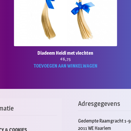
Diadeem Heidi met vlechten
€
6,75
TOEVOEGEN AAN WINKELWAGEN
duct
ft
rdere
aties.
e
Adresgegevens
e
matie
ozen
Gedempte Raamgracht 1-9
den
2011 WE Haarlem
CY & COOKIES