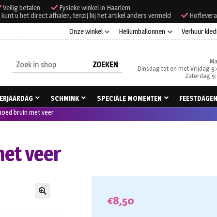
Veilig betalen
Fysieke winkel in Haarlem
unt u het direct afhalen, tenzij bij het artikel anders vermeld
Hoflevera
Onze winkel
Heliumballonnen
Verhuur kled
Ma
Zoeken
Dinsdag tot en met Vrijdag 9:
naar:
Zaterdag 9:
ERJAARDAG
SCHMINK
SPECIALE MOMENTEN
FEESTDAGE
 hoed bruin met veer
met veer
€
8,50
🔍