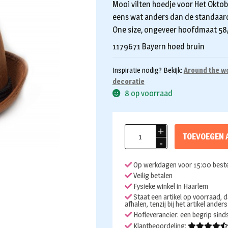
Mooi vilten hoedje voor Het Oktobe
eens wat anders dan de standaard 
One size, ongeveer hoofdmaat 58
1179671 Bayern hoed bruin
Inspiratie nodig? Bekijk:
Around the w
decoratie
8 op voorraad
Tiroler
TOEVOEGEN 
hoed
bruin
Op werkdagen voor 15:00 beste
met
Veilig betalen
veer
Fysieke winkel in Haarlem
aantal
Staat een artikel op voorraad, d
afhalen, tenzij bij het artikel ander
Hofleverancier: een begrip sin
Klantbeoordeling: