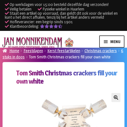
Op werkdagen voor 15:00 besteld dezelfde dag verzonden!
Veilig betalen
Fysieke winkel in Haarlem
Staat een artikel op voorraad, dan geldt dit ook voor de winkel en
kunt u het direct afhalen, tenzij bij het artikel anders vermeld
Hofleverancier: een begrip sinds 1901
Klantbeoordeling:
Ga
Ga
MENU
door
naar
Home
Feestdagen
Kerst feestartikelen
Christmas crackers
6
naar
de
stuks in doos
Tom Smith Christmas crackers fill your own white
SUBME
Verhuur kleding
navigatie
inhoud
UITVO
Tom Smith Christmas crackers fill your
SUBME
Verhuur apparatuur
own white
UITVO
Onze winkel
🔍
Klantenservice
Inloggen