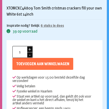
XTOMCKC4A809 Tom Smith cristmas crackers fill your own
White 6st 14inch
Inspiratie nodig? Bekijk:
6 stuks in doos
39 op voorraad
Tom
Smith
Christmas
TOEVOEGEN AAN WINKELWAGEN
crackers
fill
Op werkdagen voor 15:00 besteld dezelfde dag
your
verzonden!
own
Veilig betalen
white
Fysieke winkel in Haarlem
Staat een artikel op voorraad, dan geldt dit ook voor
aantal
de winkel en kunt u het direct afhalen, tenzij bij het
artikel anders vermeld
Hofleverancier: een begrip sinds 1901