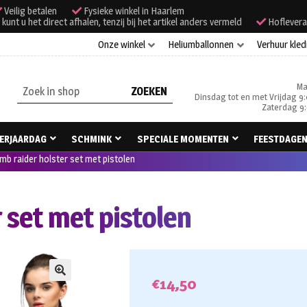
Veilig betalen
Fysieke winkel in Haarlem
unt u het direct afhalen, tenzij bij het artikel anders vermeld
Hoflevera
Onze winkel
Heliumballonnen
Verhuur kled
Ma
Zoeken
Dinsdag tot en met Vrijdag 9:
naar:
Zaterdag 9:
ERJAARDAG
SCHMINK
SPECIALE MOMENTEN
FEESTDAGE
mb raider holster set met pistolen
 set met pistolen
€
14,50
🔍