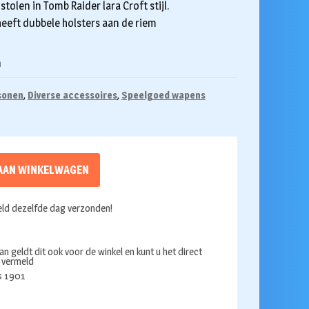
tolen in Tomb Raider lara Croft stijl.
heeft dubbele holsters aan de riem
n
sonen
,
Diverse accessoires
,
Speelgoed wapens
AAN WINKELWAGEN
ld dezelfde dag verzonden!
an geldt dit ook voor de winkel en kunt u het direct
s vermeld
ds 1901