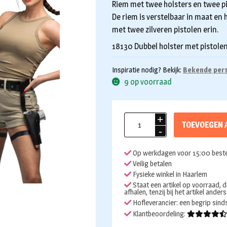
Riem met twee holsters en twee pis
De riem is verstelbaar in maat en 
met twee zilveren pistolen erin.
18130 Dubbel holster met pistole
Inspiratie nodig? Bekijk:
Bekende per
9 op voorraad
Tomb
TOEVOEGEN 
raider
holster
Op werkdagen voor 15:00 beste
set
Veilig betalen
met
Fysieke winkel in Haarlem
pistolen
Staat een artikel op voorraad, d
afhalen, tenzij bij het artikel ander
aantal
Hofleverancier: een begrip sin
Klantbeoordeling: