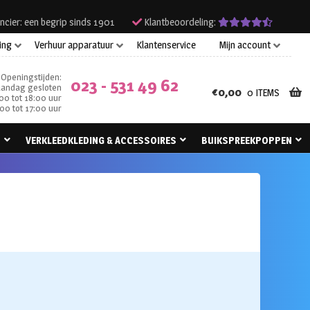
ncier: een begrip sinds 1901
Klantbeoordeling:
ing
Verhuur apparatuur
Klantenservice
Mijn account
Openingstijden:
023 - 531 49 62
andag gesloten
€
0,00
0 ITEMS
00 tot 18:00 uur
00 tot 17:00 uur
N
VERKLEEDKLEDING & ACCESSOIRES
BUIKSPREEKPOPPEN