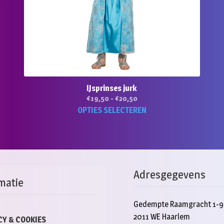
IJsprinses jurk
Prijsklasse:
€
19,50
-
€
20,50
€19,50
Dit
OPTIES SELECTEREN
tot
product
€20,50
heeft
meerde
variaties
Deze
Adresgegevens
optie
matie
kan
gekoze
Gedempte Raamgracht 1-9
worden
2011 WE Haarlem
op
CY & COOKIES