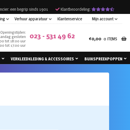
ncier: een begrip sinds 1901
Klantbeoordeling:
ing
Verhuur apparatuur
Klantenservice
Mijn account
Openingstijden:
023 - 531 49 62
andag gesloten
€
0,00
0 ITEMS
00 tot 18:00 uur
00 tot 17:00 uur
N
VERKLEEDKLEDING & ACCESSOIRES
BUIKSPREEKPOPPEN