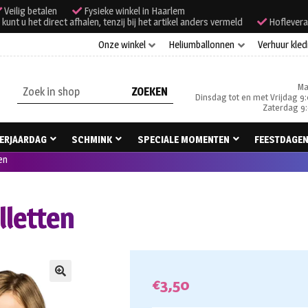
Veilig betalen
Fysieke winkel in Haarlem
unt u het direct afhalen, tenzij bij het artikel anders vermeld
Hoflevera
Onze winkel
Heliumballonnen
Verhuur kled
Ma
Zoeken
Dinsdag tot en met Vrijdag 9:
naar:
Zaterdag 9:
ERJAARDAG
SCHMINK
SPECIALE MOMENTEN
FEESTDAGE
en
lletten
€
3,50
🔍