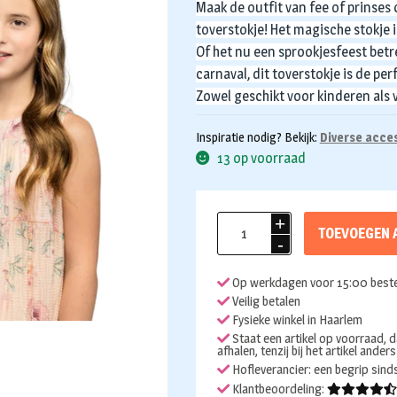
Maak de outfit van fee of prinse
toverstokje! Het magische stokje i
Of het nu een sprookjesfeest betre
carnaval, dit toverstokje is de per
Zowel geschikt voor kinderen als
Inspiratie nodig? Bekijk:
Diverse acce
13 op voorraad
Toverstafje
TOEVOEGEN 
Star
pailletten
Op werkdagen voor 15:00 beste
aantal
Veilig betalen
Fysieke winkel in Haarlem
Staat een artikel op voorraad, d
afhalen, tenzij bij het artikel ander
Hofleverancier: een begrip sin
Klantbeoordeling: