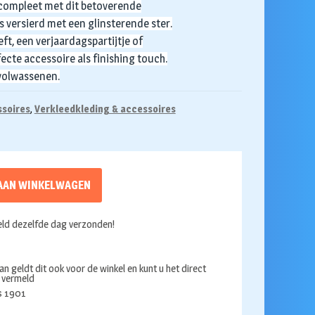
s compleet met dit betoverende
s versierd met een glinsterende ster.
ft, een verjaardagspartijtje of
fecte accessoire als finishing touch.
 volwassenen.
ssoires
,
Verkleedkleding & accessoires
AAN WINKELWAGEN
ld dezelfde dag verzonden!
an geldt dit ook voor de winkel en kunt u het direct
s vermeld
ds 1901