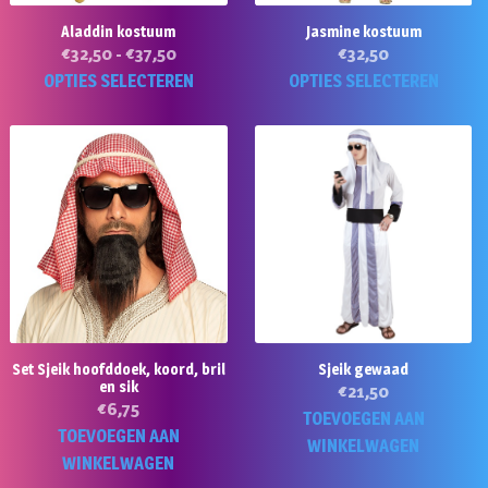
Aladdin kostuum
Jasmine kostuum
Prijsklasse:
€
32,50
-
€
37,50
€
32,50
€32,50
Dit
Di
OPTIES SELECTEREN
OPTIES SELECTEREN
tot
product
p
€37,50
heeft
he
meerdere
m
variaties.
va
Deze
D
optie
op
kan
k
gekozen
g
worden
w
op
o
Set Sjeik hoofddoek, koord, bril
Sjeik gewaad
de
d
en sik
€
21,50
productpagina
pr
€
6,75
TOEVOEGEN AAN
TOEVOEGEN AAN
WINKELWAGEN
WINKELWAGEN