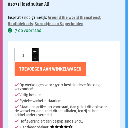
81031 Hoed sultan Ali
Inspiratie nodig? Bekijk:
Around the world themafeest
,
Hoofddeksels
,
Sprookjes en Superhelden
7 op voorraad
Tulband
Sultan
Ali
TOEVOEGEN AAN WINKELWAGEN
aantal
Op werkdagen voor 15:00 besteld dezelfde dag
verzonden!
Veilig betalen
Fysieke winkel in Haarlem
Staat een artikel op voorraad, dan geldt dit ook voor
de winkel en kunt u het direct afhalen, tenzij bij het
artikel anders vermeld
Hofleverancier: een begrip sinds 1901
Klantbeoordeling: