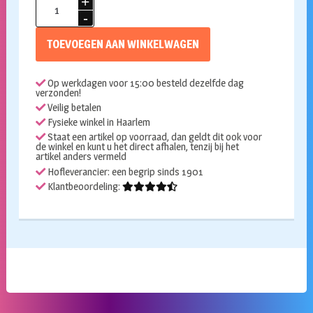
TV
paintstick
Kryolan
TOEVOEGEN AAN WINKELWAGEN
070
aantal
Op werkdagen voor 15:00 besteld dezelfde dag
verzonden!
Veilig betalen
Fysieke winkel in Haarlem
Staat een artikel op voorraad, dan geldt dit ook voor
de winkel en kunt u het direct afhalen, tenzij bij het
artikel anders vermeld
Hofleverancier: een begrip sinds 1901
Klantbeoordeling: