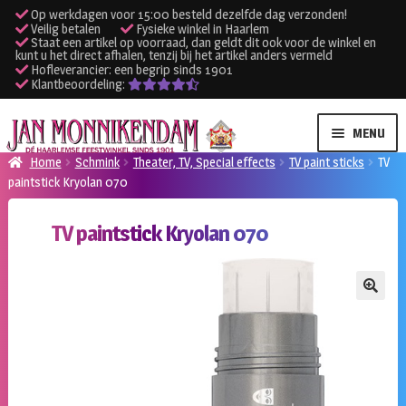
Op werkdagen voor 15:00 besteld dezelfde dag verzonden!
Veilig betalen
Fysieke winkel in Haarlem
Staat een artikel op voorraad, dan geldt dit ook voor de winkel en
kunt u het direct afhalen, tenzij bij het artikel anders vermeld
Hofleverancier: een begrip sinds 1901
Klantbeoordeling:
Ga
Ga
MENU
door
naar
Home
Schmink
Theater, TV, Special effects
TV paint sticks
TV
naar
de
paintstick Kryolan 070
SUBME
Verhuur kleding
navigatie
inhoud
UITVO
TV paintstick Kryolan 070
SUBME
Verhuur apparatuur
UITVO
Onze winkel
🔍
Klantenservice
Inloggen