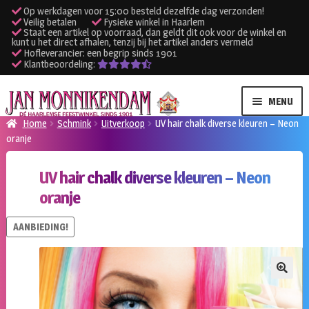
Op werkdagen voor 15:00 besteld dezelfde dag verzonden!
Veilig betalen
Fysieke winkel in Haarlem
Staat een artikel op voorraad, dan geldt dit ook voor de winkel en
kunt u het direct afhalen, tenzij bij het artikel anders vermeld
Hofleverancier: een begrip sinds 1901
Klantbeoordeling:
Ga
Ga
MENU
door
naar
Home
Schmink
Uitverkoop
UV hair chalk diverse kleuren – Neon
naar
de
oranje
SUBME
Verhuur kleding
navigatie
inhoud
UITVO
UV hair chalk diverse kleuren – Neon
SUBME
Verhuur apparatuur
oranje
UITVO
Onze winkel
AANBIEDING!
Klantenservice
🔍
Inloggen