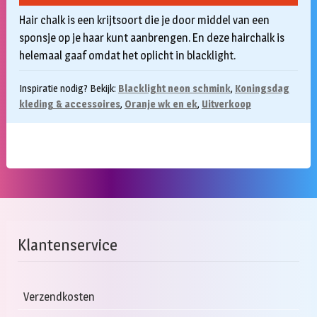
was:
is:
Hair chalk is een krijtsoort die je door middel van een
€6,30.
€3,50.
sponsje op je haar kunt aanbrengen. En deze hairchalk is
helemaal gaaf omdat het oplicht in blacklight.
Inspiratie nodig? Bekijk:
Blacklight neon schmink
,
Koningsdag
kleding & accessoires
,
Oranje wk en ek
,
Uitverkoop
Klantenservice
Verzendkosten