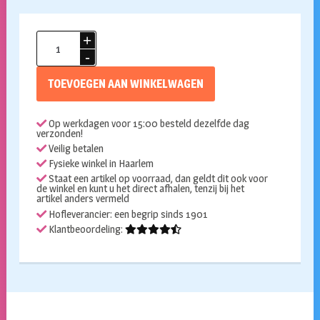
Verkleed
Dokters
kostuum
TOEVOEGEN AAN WINKELWAGEN
voor
de
Op werkdagen voor 15:00 besteld dezelfde dag
handpop
verzonden!
65
Veilig betalen
cm
Fysieke winkel in Haarlem
Staat een artikel op voorraad, dan geldt dit ook voor
aantal
de winkel en kunt u het direct afhalen, tenzij bij het
artikel anders vermeld
Hofleverancier: een begrip sinds 1901
Klantbeoordeling: