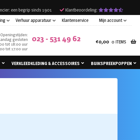
ncier: een begrip sinds 1901
Klantbeoordeling:
ing
Verhuur apparatuur
Klantenservice
Mijn account
Openingstijden:
023 - 531 49 62
andag gesloten
€
0,00
0 ITEMS
00 tot 18:00 uur
00 tot 17:00 uur
N
VERKLEEDKLEDING & ACCESSOIRES
BUIKSPREEKPOPPEN