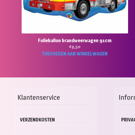
Folieballon brandweerwagen 91cm
€
9,50
TOEVOEGEN AAN WINKELWAGEN
Klantenservice
Infor
VERZENDKOSTEN
PRIVA