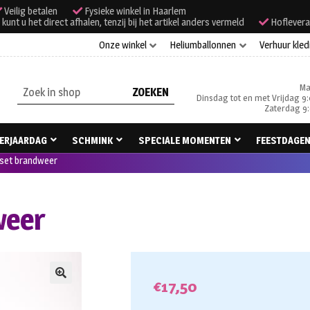
Veilig betalen
Fysieke winkel in Haarlem
unt u het direct afhalen, tenzij bij het artikel anders vermeld
Hoflevera
Onze winkel
Heliumballonnen
Verhuur kled
Ma
Zoeken
Dinsdag tot en met Vrijdag 9:
naar:
Zaterdag 9:
ERJAARDAG
SCHMINK
SPECIALE MOMENTEN
FEESTDAGE
dset brandweer
weer
€
17,50
🔍