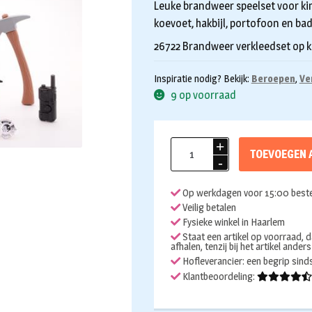
Leuke brandweer speelset voor ki
koevoet, hakbijl, portofoon en bad
26722 Brandweer verkleedset op ka
Inspiratie nodig? Bekijk:
Beroepen
,
Ve
9 op voorraad
Verkleedset
TOEVOEGEN 
brandweer
aantal
Op werkdagen voor 15:00 beste
Veilig betalen
Fysieke winkel in Haarlem
Staat een artikel op voorraad, d
afhalen, tenzij bij het artikel ander
Hofleverancier: een begrip sin
Klantbeoordeling: