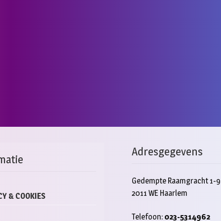
Adresgegevens
matie
Gedempte Raamgracht 1-9
2011 WE Haarlem
CY & COOKIES
Telefoon:
023-5314962