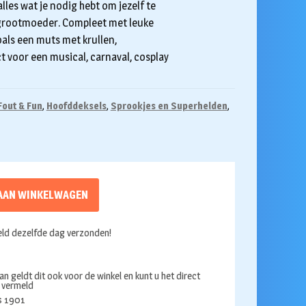
lles wat je nodig hebt om jezelf te
 grootmoeder. Compleet met leuke
als een muts met krullen,
ect voor een musical, carnaval, cosplay
Fout & Fun
,
Hoofddeksels
,
Sprookjes en Superhelden
,
AAN WINKELWAGEN
ld dezelfde dag verzonden!
an geldt dit ook voor de winkel en kunt u het direct
s vermeld
ds 1901