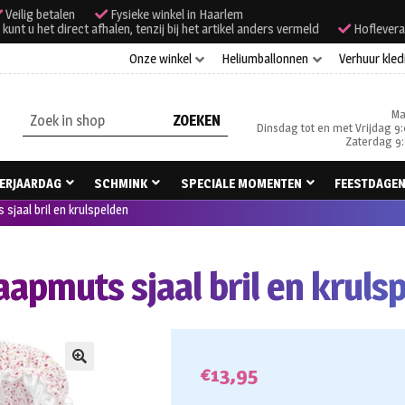
Veilig betalen
Fysieke winkel in Haarlem
unt u het direct afhalen, tenzij bij het artikel anders vermeld
Hoflevera
Onze winkel
Heliumballonnen
Verhuur kled
Ma
Zoeken
Dinsdag tot en met Vrijdag 9:
naar:
Zaterdag 9:
ERJAARDAG
SCHMINK
SPECIALE MOMENTEN
FEESTDAGE
sjaal bril en krulspelden
apmuts sjaal bril en kruls
€
13,95
🔍