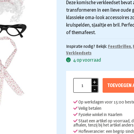
Deze komische verkleedset bevat a
transformeren in een lieve oude
klassieke oma-look accessoires zo
krulspelden, sjaaltje en bril. Perf
of themafeest.
Inspiratie nodig? Bekijk:
Feestbrillen
,
Verkleedsets
4 op voorraad
Verkleedset
TOEVOEGEN 
oma
slaapmuts
Op werkdagen voor 15:00 beste
sjaal
Veilig betalen
bril
Fysieke winkel in Haarlem
en
Staat een artikel op voorraad, d
afhalen, tenzij bij het artikel ander
krulspelden
Hofleverancier: een begrip sin
aantal