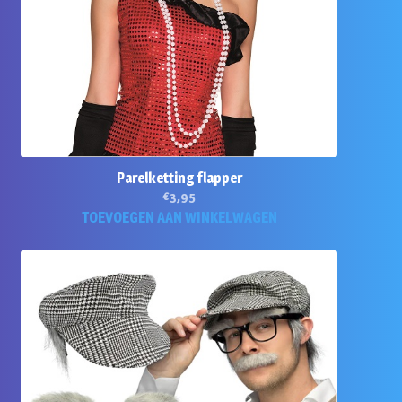
Parelketting flapper
€
3,95
TOEVOEGEN AAN WINKELWAGEN