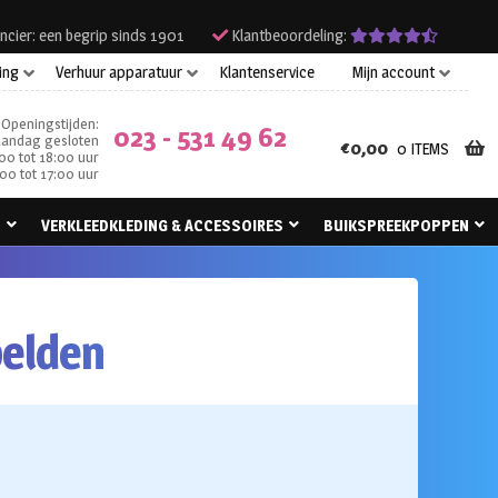
ncier: een begrip sinds 1901
Klantbeoordeling:
ing
Verhuur apparatuur
Klantenservice
Mijn account
Openingstijden:
023 - 531 49 62
andag gesloten
€
0,00
0 ITEMS
00 tot 18:00 uur
00 tot 17:00 uur
N
VERKLEEDKLEDING & ACCESSOIRES
BUIKSPREEKPOPPEN
pelden