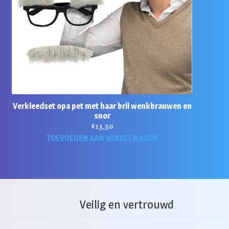
Verkleedset opa pet met haar bril wenkbrauwen en
snor
€
13,50
TOEVOEGEN AAN WINKELWAGEN
Veilig en vertrouwd