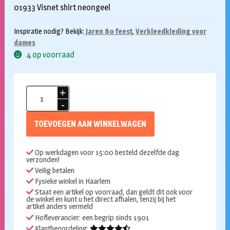
01933 Visnet shirt neongeel
Inspiratie nodig? Bekijk:
Jaren 80 feest
,
Verkleedkleding voor
dames
4 op voorraad
Visnet
shirt
neon
TOEVOEGEN AAN WINKELWAGEN
geel
aantal
Op werkdagen voor 15:00 besteld dezelfde dag
verzonden!
Veilig betalen
Fysieke winkel in Haarlem
Staat een artikel op voorraad, dan geldt dit ook voor
de winkel en kunt u het direct afhalen, tenzij bij het
artikel anders vermeld
Hofleverancier: een begrip sinds 1901
Klantbeoordeling: