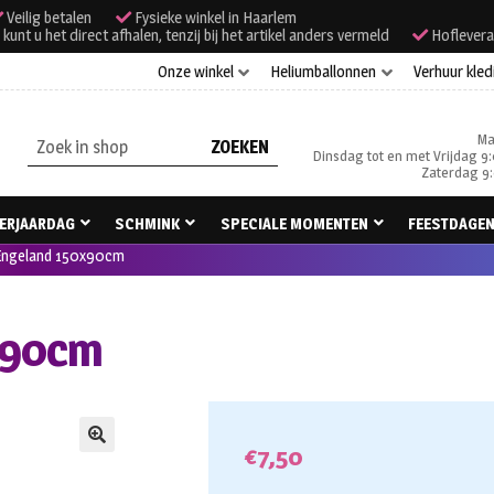
Veilig betalen
Fysieke winkel in Haarlem
unt u het direct afhalen, tenzij bij het artikel anders vermeld
Hoflevera
Onze winkel
Heliumballonnen
Verhuur kled
Ma
Zoeken
Dinsdag tot en met Vrijdag 9:
naar:
Zaterdag 9:
ERJAARDAG
SCHMINK
SPECIALE MOMENTEN
FEESTDAGE
Engeland 150x90cm
x90cm
€
7,50
🔍