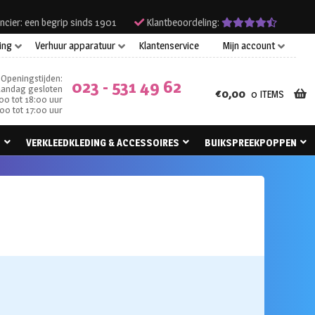
ncier: een begrip sinds 1901
Klantbeoordeling:
ing
Verhuur apparatuur
Klantenservice
Mijn account
Openingstijden:
023 - 531 49 62
andag gesloten
€
0,00
0 ITEMS
00 tot 18:00 uur
00 tot 17:00 uur
N
VERKLEEDKLEDING & ACCESSOIRES
BUIKSPREEKPOPPEN