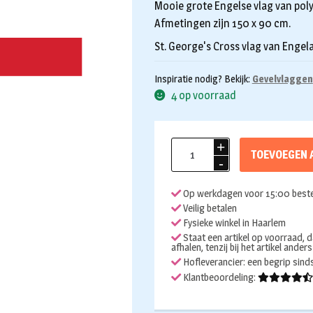
Mooie grote Engelse vlag van poly
Afmetingen zijn 150 x 90 cm.
St. George's Cross vlag van Engel
Inspiratie nodig? Bekijk:
Gevelvlaggen
4 op voorraad
Vlag
TOEVOEGEN 
Engeland
150x90cm
Op werkdagen voor 15:00 beste
aantal
Veilig betalen
Fysieke winkel in Haarlem
Staat een artikel op voorraad, d
afhalen, tenzij bij het artikel ander
Hofleverancier: een begrip sin
Klantbeoordeling: