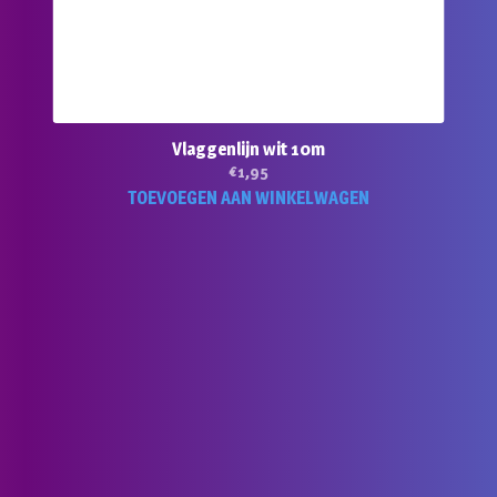
Vlaggenlijn wit 10m
€
1,95
TOEVOEGEN AAN WINKELWAGEN
duct
ft
rdere
aties.
e
e
ozen
den
ductpagina