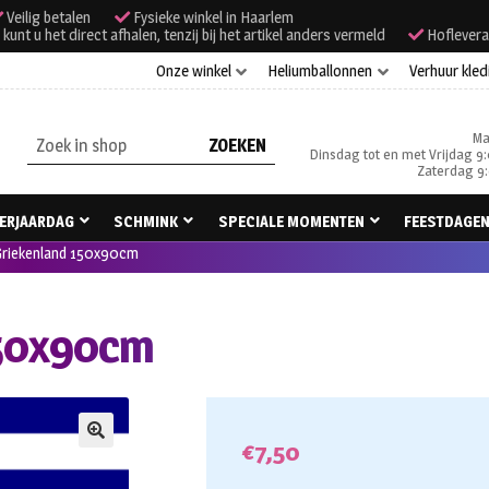
Veilig betalen
Fysieke winkel in Haarlem
unt u het direct afhalen, tenzij bij het artikel anders vermeld
Hoflevera
Onze winkel
Heliumballonnen
Verhuur kled
Ma
Zoeken
Dinsdag tot en met Vrijdag 9:
naar:
Zaterdag 9:
ERJAARDAG
SCHMINK
SPECIALE MOMENTEN
FEESTDAGE
Griekenland 150x90cm
150x90cm
€
7,50
🔍