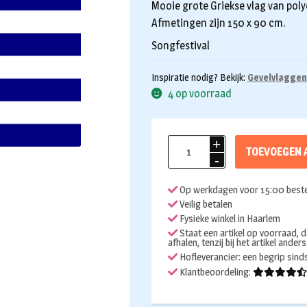
Mooie grote Griekse vlag van poly
Afmetingen zijn 150 x 90 cm.
Songfestival
Inspiratie nodig? Bekijk:
Gevelvlaggen
4 op voorraad
Vlag
TOEVOEGEN 
Griekenland
150x90cm
Op werkdagen voor 15:00 beste
aantal
Veilig betalen
Fysieke winkel in Haarlem
Staat een artikel op voorraad, d
afhalen, tenzij bij het artikel ander
Hofleverancier: een begrip sin
Klantbeoordeling: