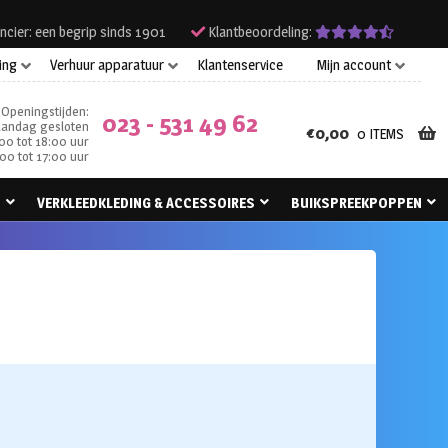
ncier: een begrip sinds 1901
Klantbeoordeling:
ing
Verhuur apparatuur
Klantenservice
Mijn account
Openingstijden:
023 - 531 49 62
andag gesloten
€
0,00
0 ITEMS
00 tot 18:00 uur
00 tot 17:00 uur
N
VERKLEEDKLEDING & ACCESSOIRES
BUIKSPREEKPOPPEN