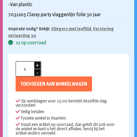
-Van plastic
7031205 Classy party vlaggenlijn folie 30 jaar
Inspiratie nodig? Bekijk:
Slingers met leeftijd
,
Versiering
verjaardag 30
12 op voorraad
Vlaggenlijn
30
jaar
TOEVOEGEN AAN WINKELWAGEN
Classy
party
Op werkdagen voor 15:00 besteld dezelfde dag
10m
verzonden!
aantal
Veilig betalen
Fysieke winkel in Haarlem
Staat een artikel op voorraad, dan geldt dit ook voor
de winkel en kunt u het direct afhalen, tenzij bij het
artikel anders vermeld