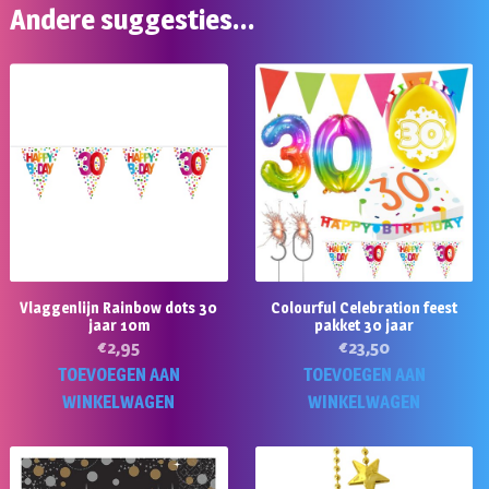
Andere suggesties…
Vlaggenlijn Rainbow dots 30
Colourful Celebration feest
jaar 10m
pakket 30 jaar
€
2,95
€
23,50
TOEVOEGEN AAN
TOEVOEGEN AAN
WINKELWAGEN
WINKELWAGEN