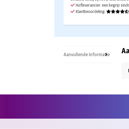
aantal
Hofleverancier: een begrip sin
Klantbeoordeling:
Aa
Aanvullende informatie