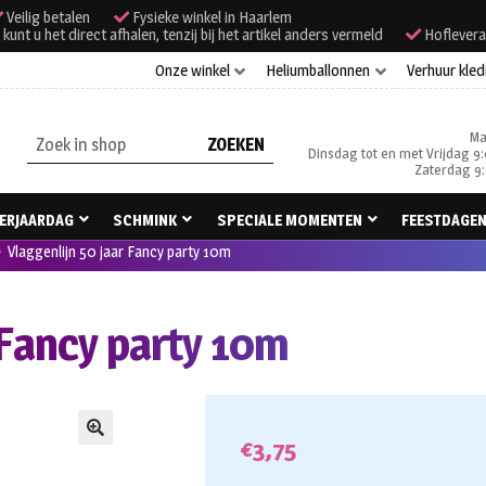
Veilig betalen
Fysieke winkel in Haarlem
unt u het direct afhalen, tenzij bij het artikel anders vermeld
Hoflevera
Onze winkel
Heliumballonnen
Verhuur kled
Ma
Zoeken
Dinsdag tot en met Vrijdag 9:
naar:
Zaterdag 9:
ERJAARDAG
SCHMINK
SPECIALE MOMENTEN
FEESTDAGE
Vlaggenlijn 50 jaar Fancy party 10m
 Fancy party 10m
€
3,75
🔍