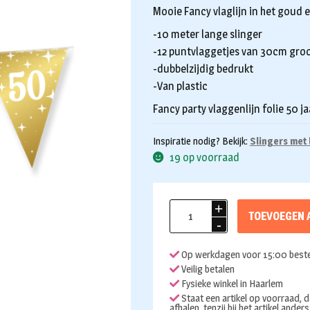
Mooie Fancy vlaglijn in het goud e
-10 meter lange slinger
-12 puntvlaggetjes van 30cm gro
-dubbelzijdig bedrukt
-Van plastic
Fancy party vlaggenlijn folie 50 ja
Inspiratie nodig? Bekijk:
Slingers met 
19 op voorraad
Vlaggenlijn
TOEVOEGEN 
50
jaar
Op werkdagen voor 15:00 beste
Fancy
Veilig betalen
party
Fysieke winkel in Haarlem
10m
Staat een artikel op voorraad, d
afhalen, tenzij bij het artikel ander