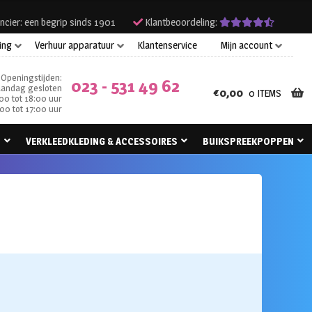
ncier: een begrip sinds 1901
Klantbeoordeling:
ing
Verhuur apparatuur
Klantenservice
Mijn account
Openingstijden:
023 - 531 49 62
andag gesloten
€
0,00
0 ITEMS
00 tot 18:00 uur
00 tot 17:00 uur
N
VERKLEEDKLEDING & ACCESSOIRES
BUIKSPREEKPOPPEN