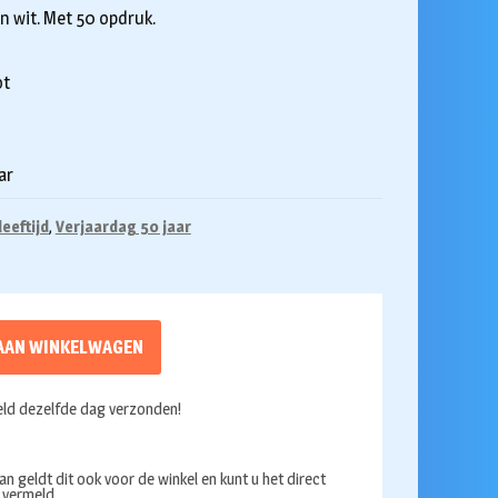
n wit. Met 50 opdruk.
ot
ar
leeftijd
,
Verjaardag 50 jaar
AAN WINKELWAGEN
ld dezelfde dag verzonden!
an geldt dit ook voor de winkel en kunt u het direct
s vermeld