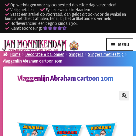
Op werkdagen voor 15:00 besteld dezelfde dag verzonden!
Veilig betalen
Fysieke winkel in Haarlem
Staat een artikel op voorraad, dan geldt dit ook voor de winkel en
kunt u het direct afhalen, tenzij bij het artikel anders vermeld
Hofleverancier: een begrip sinds 1901
Klantbeoordeling:
Ga
Ga
MENU
door
naar
Home
Decoratie & ballonnen
Slingers
Slingers met leeftijd
naar
de
Vlaggenlijn Abraham cartoon 10m
SUBME
Verhuur kleding
navigatie
inhoud
UITVO
Vlaggenlijn Abraham cartoon 10m
SUBME
Verhuur apparatuur
UITVO
Onze winkel
🔍
Klantenservice
Inloggen