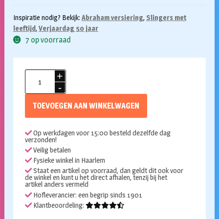
Inspiratie nodig? Bekijk:
Abraham versiering
,
Slingers met
leeftijd
,
Verjaardag 50 jaar
7 op voorraad
Vlaggenlijn
Abraham
cartoon
TOEVOEGEN AAN WINKELWAGEN
10m
aantal
Op werkdagen voor 15:00 besteld dezelfde dag
verzonden!
Veilig betalen
Fysieke winkel in Haarlem
Staat een artikel op voorraad, dan geldt dit ook voor
de winkel en kunt u het direct afhalen, tenzij bij het
artikel anders vermeld
Hofleverancier: een begrip sinds 1901
Klantbeoordeling: