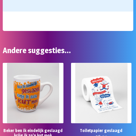
Andere suggesties…
Beker ben ik eindelijk geslaagd
Toiletpapier geslaagd
krijg ik zo’n kut mok