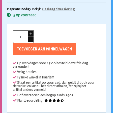
Inspiratie nodig? Bekijk:
Geslaagd versiering
5 op voorraad
Vlaggenlijn
geslaagd
neon
TOEVOEGEN AAN WINKELWAGEN
lights
6m
Op werkdagen voor 15:00 besteld dezelfde dag
aantal
verzonden!
Veilig betalen
Fysieke winkel in Haarlem
Staat een artikel op voorraad, dan geldt dit ook voor
de winkel en kunt u het direct afhalen, tenzij bij het
artikel anders vermeld
Hofleverancier: een begrip sinds 1901
Klantbeoordeling: