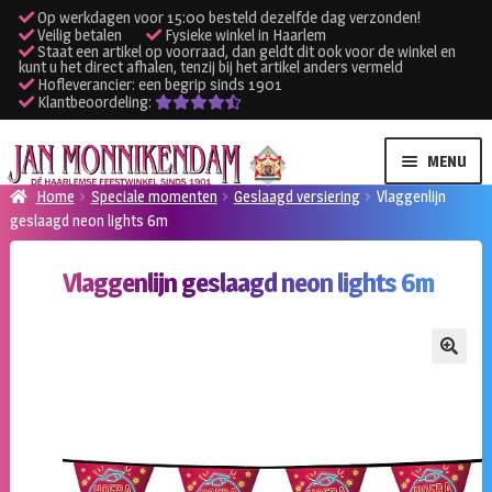
Op werkdagen voor 15:00 besteld dezelfde dag verzonden!
Veilig betalen
Fysieke winkel in Haarlem
Staat een artikel op voorraad, dan geldt dit ook voor de winkel en
kunt u het direct afhalen, tenzij bij het artikel anders vermeld
Hofleverancier: een begrip sinds 1901
Klantbeoordeling:
Ga
Ga
MENU
door
naar
Home
Speciale momenten
Geslaagd versiering
Vlaggenlijn
naar
de
geslaagd neon lights 6m
SUBME
Verhuur kleding
navigatie
inhoud
UITVO
Vlaggenlijn geslaagd neon lights 6m
SUBME
Verhuur apparatuur
UITVO
Onze winkel
🔍
Klantenservice
Inloggen