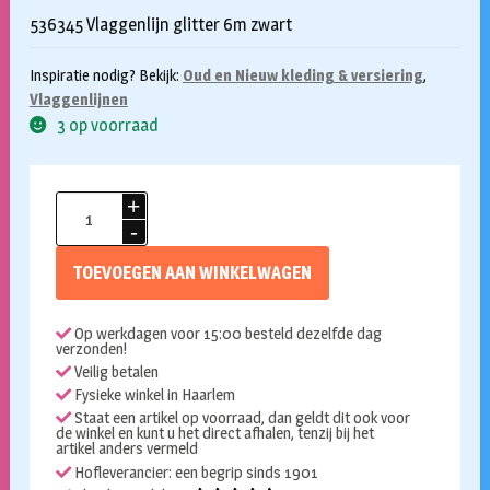
536345 Vlaggenlijn glitter 6m zwart
Inspiratie nodig? Bekijk:
Oud en Nieuw kleding & versiering
,
Vlaggenlijnen
3 op voorraad
Vlaggenlijn
glitter
zwart
TOEVOEGEN AAN WINKELWAGEN
6m
aantal
Op werkdagen voor 15:00 besteld dezelfde dag
verzonden!
Veilig betalen
Fysieke winkel in Haarlem
Staat een artikel op voorraad, dan geldt dit ook voor
de winkel en kunt u het direct afhalen, tenzij bij het
artikel anders vermeld
Hofleverancier: een begrip sinds 1901