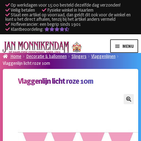
Op werkdagen voor 15:00 besteld dezelfde dag verzonden!
Veilig betalen
Fysieke winkel in Haarlem
Staat een artikel op voorraad, dan geldt dit ook voor de winkel en
kunt u het direct afhalen, tenzij bij het artikel anders vermeld
Hofleverancier: een begrip sinds 1901
Klantbeoordeling:
Ga
Ga
MENU
door
naar
Home
Decoratie & ballonnen
Slingers
Vlaggenlijnen
naar
de
Vlaggenlijn licht roze 10m
SUBME
Verhuur kleding
navigatie
inhoud
UITVO
Vlaggenlijn licht roze 10m
SUBME
Verhuur apparatuur
UITVO
Onze winkel
🔍
Klantenservice
Inloggen