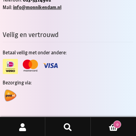
Mail:
info@monnikendam.nl
Veilig en vertrouwd
Betaal veilig met onder andere:
Bezorging via:
0
Copyright 2026 - Jan Monnikendam
Zoeken
ZOEKEN