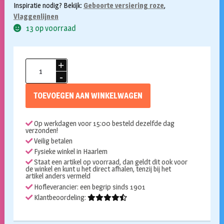
Inspiratie nodig? Bekijk:
Geboorte versiering roze
,
Vlaggenlijnen
13 op voorraad
Vlaggenlijn
licht
roze
TOEVOEGEN AAN WINKELWAGEN
10m
aantal
Op werkdagen voor 15:00 besteld dezelfde dag
verzonden!
Veilig betalen
Fysieke winkel in Haarlem
Staat een artikel op voorraad, dan geldt dit ook voor
de winkel en kunt u het direct afhalen, tenzij bij het
artikel anders vermeld
Hofleverancier: een begrip sinds 1901
Klantbeoordeling: