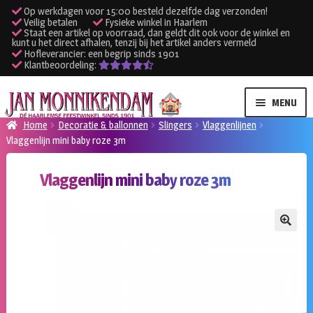
Op werkdagen voor 15:00 besteld dezelfde dag verzonden!
Veilig betalen
Fysieke winkel in Haarlem
Staat een artikel op voorraad, dan geldt dit ook voor de winkel en
kunt u het direct afhalen, tenzij bij het artikel anders vermeld
Hofleverancier: een begrip sinds 1901
Klantbeoordeling:
Ga
Ga
MENU
door
naar
Home
Decoratie & ballonnen
Slingers
Vlaggenlijnen
naar
de
Vlaggenlijn mini baby roze 3m
SUBME
Verhuur kleding
navigatie
inhoud
UITVO
Vlaggenlijn mini baby roze 3m
SUBME
Verhuur apparatuur
UITVO
Onze winkel
🔍
Klantenservice
Inloggen