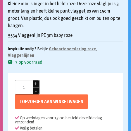
Kleine mini slinger in het licht roze. Deze roze vlaglijn is 3
meter lang en heeft kleine punt vlaggetjes van 15cm
groot. Van plastic, dus ook goed geschikt om buiten op te
hangen.
5534 Vlaggenlijn PE 3m baby roze
Inspiratie nodig? Bekijk:
Geboorte versiering roze
,
Vlaggenlijnen
7 op voorraad
Vlaggenlijn
mini
baby
TOEVOEGEN AAN WINKELWAGEN
roze
3m
Op werkdagen voor 15:00 besteld dezelfde dag
aantal
verzonden!
Veilig betalen