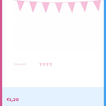
€
1,20