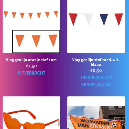
Vlaggenlijn oranje stof 10m
Vlaggenlijn stof rood-wit-
blauw
€
7,50
€
8,50
UITVERKOCHT
TOEVOEGEN AAN
WINKELWAGEN