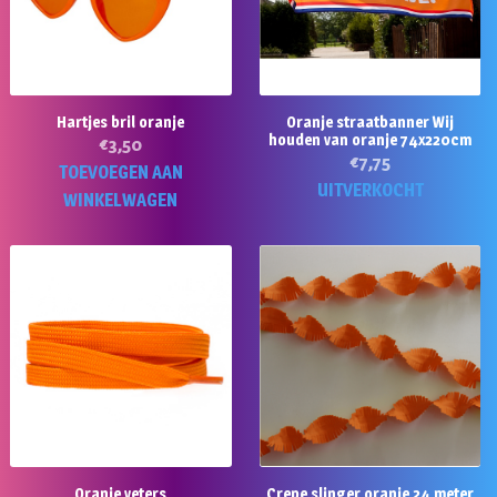
Hartjes bril oranje
Oranje straatbanner Wij
houden van oranje 74x220cm
€
3,50
€
7,75
TOEVOEGEN AAN
UITVERKOCHT
WINKELWAGEN
Oranje veters
Crepe slinger oranje 24 meter