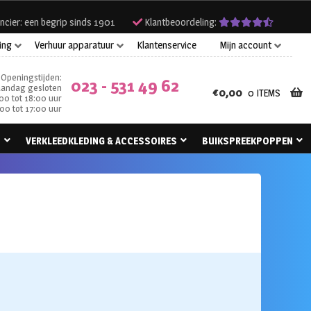
ncier: een begrip sinds 1901
Klantbeoordeling:
ing
Verhuur apparatuur
Klantenservice
Mijn account
Openingstijden:
023 - 531 49 62
andag gesloten
€
0,00
0 ITEMS
00 tot 18:00 uur
00 tot 17:00 uur
N
VERKLEEDKLEDING & ACCESSOIRES
BUIKSPREEKPOPPEN