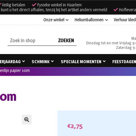
Veilig betalen
Fysieke winkel in Haarlem
unt u het direct afhalen, tenzij bij het artikel anders vermeld
Hoflevera
Onze winkel
Heliumballonnen
Verhuur kled
Ma
Zoeken
Dinsdag tot en met Vrijdag 9:
naar:
Zaterdag 9:
ERJAARDAG
SCHMINK
SPECIALE MOMENTEN
FEESTDAGE
enlijn papier 10m
 10m
€
2,75
🔍