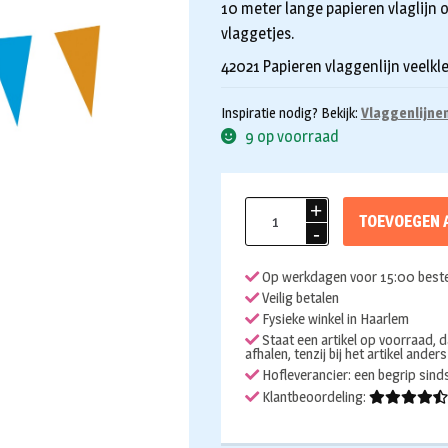
10 meter lange papieren vlaglijn o
vlaggetjes.
42021 Papieren vlaggenlijn veelkl
Inspiratie nodig? Bekijk:
Vlaggenlijne
9 op voorraad
Vlaggenlijn
TOEVOEGEN 
papier
10m
Op werkdagen voor 15:00 beste
aantal
Veilig betalen
Fysieke winkel in Haarlem
Staat een artikel op voorraad, d
afhalen, tenzij bij het artikel ander
Hofleverancier: een begrip sin
Klantbeoordeling: