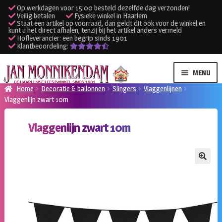
Op werkdagen voor 15:00 besteld dezelfde dag verzonden!
Veilig betalen
Fysieke winkel in Haarlem
Staat een artikel op voorraad, dan geldt dit ook voor de winkel en
kunt u het direct afhalen, tenzij bij het artikel anders vermeld
Hofleverancier: een begrip sinds 1901
Klantbeoordeling:
Ga
Ga
MENU
door
naar
Home
Decoratie & ballonnen
Slingers
Vlaggenlijnen
naar
de
Vlaggenlijn zwart 10m
SUBME
Verhuur kleding
navigatie
inhoud
UITVO
Vlaggenlijn zwart 10m
SUBME
Verhuur apparatuur
UITVO
Onze winkel
🔍
Klantenservice
Inloggen