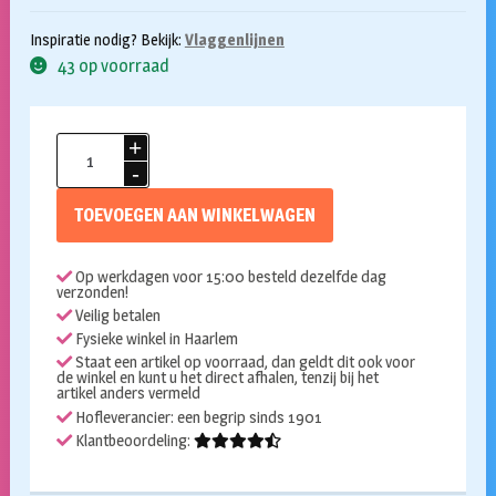
Inspiratie nodig? Bekijk:
Vlaggenlijnen
43 op voorraad
Vlaggenlijn
zwart
10m
TOEVOEGEN AAN WINKELWAGEN
aantal
Op werkdagen voor 15:00 besteld dezelfde dag
verzonden!
Veilig betalen
Fysieke winkel in Haarlem
Staat een artikel op voorraad, dan geldt dit ook voor
de winkel en kunt u het direct afhalen, tenzij bij het
artikel anders vermeld
Hofleverancier: een begrip sinds 1901
Klantbeoordeling: