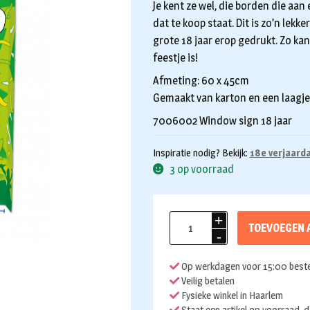
Je kent ze wel, die borden die aan 
dat te koop staat. Dit is zo’n lek
grote 18 jaar erop gedrukt. Zo ka
feestje is!
Afmeting: 60 x 45cm
Gemaakt van karton en een laagje 
7006002 Window sign 18 jaar
Inspiratie nodig? Bekijk:
18e verjaarda
3 op voorraad
Window
TOEVOEGEN 
sign
18
Op werkdagen voor 15:00 beste
jaar
Veilig betalen
aantal
Fysieke winkel in Haarlem