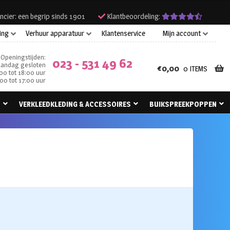
ncier: een begrip sinds 1901
Klantbeoordeling:
ing
Verhuur apparatuur
Klantenservice
Mijn account
Openingstijden:
023 - 531 49 62
andag gesloten
€
0,00
0 ITEMS
00 tot 18:00 uur
00 tot 17:00 uur
N
VERKLEEDKLEDING & ACCESSOIRES
BUIKSPREEKPOPPEN