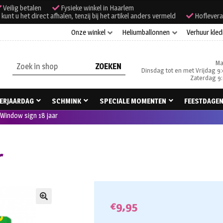
Veilig betalen
Fysieke winkel in Haarlem
unt u het direct afhalen, tenzij bij het artikel anders vermeld
Hoflevera
Onze winkel
Heliumballonnen
Verhuur kled
Ma
Zoeken
Dinsdag tot en met Vrijdag 9:
naar:
Zaterdag 9:
ERJAARDAG
SCHMINK
SPECIALE MOMENTEN
FEESTDAGE
Window sign 18 jaar
r
€
9,95
🔍