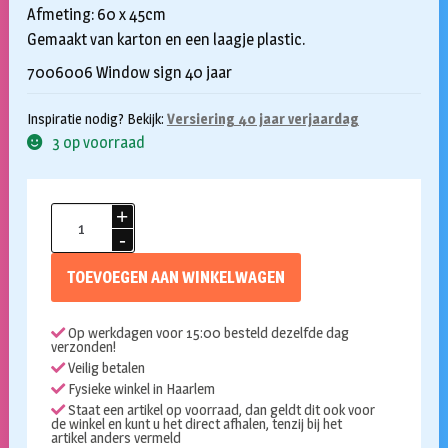
Afmeting: 60 x 45cm
Gemaakt van karton en een laagje plastic.
7006006 Window sign 40 jaar
Inspiratie nodig? Bekijk:
Versiering 40 jaar verjaardag
3 op voorraad
Window
sign
40
TOEVOEGEN AAN WINKELWAGEN
jaar
aantal
Op werkdagen voor 15:00 besteld dezelfde dag
verzonden!
Veilig betalen
Fysieke winkel in Haarlem
Staat een artikel op voorraad, dan geldt dit ook voor
de winkel en kunt u het direct afhalen, tenzij bij het
artikel anders vermeld