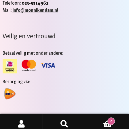
Telefoon:
023-5314962
Mail:
info@monnikendam.nl
Veilig en vertrouwd
Betaal veilig met onder andere:
Bezorging via:
0
Copyright 2026 - Jan Monnikendam
Zoeken
ZOEKEN