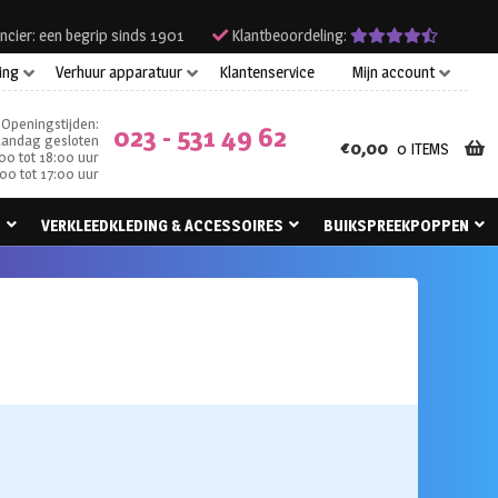
ncier: een begrip sinds 1901
Klantbeoordeling:
ing
Verhuur apparatuur
Klantenservice
Mijn account
Openingstijden:
023 - 531 49 62
andag gesloten
€
0,00
0 ITEMS
00 tot 18:00 uur
00 tot 17:00 uur
N
VERKLEEDKLEDING & ACCESSOIRES
BUIKSPREEKPOPPEN