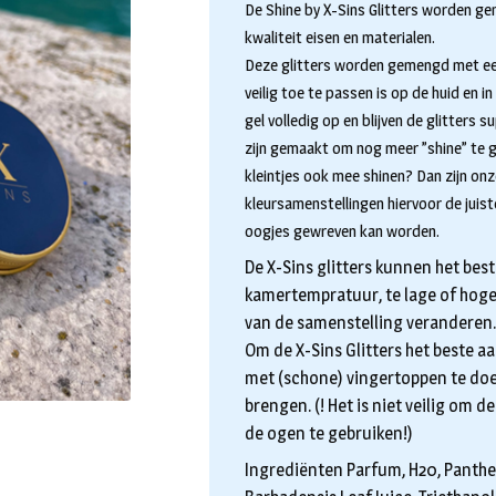
De Shine by X-Sins Glitters worden 
kwaliteit eisen en materialen.
Deze glitters worden gemengd met een
veilig toe te passen is op de huid en 
gel volledig op en blijven de glitters s
zijn gemaakt om nog meer ”shine” te g
kleintjes ook mee shinen? Dan zijn onze
kleursamenstellingen hiervoor de juist
oogjes gewreven kan worden.
De X-Sins glitters kunnen het be
kamertempratuur, te lage of hog
van de samenstelling veranderen.
Om de X-Sins Glitters het beste a
met (schone) vingertoppen te doe
brengen. (! Het is niet veilig om d
de ogen te gebruiken!)
Ingrediënten Parfum, H20, Panthen