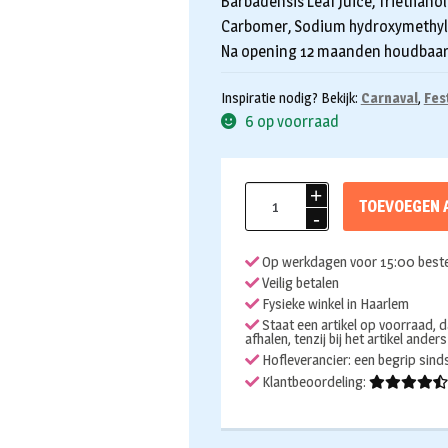
Barbadensis Leaf Juice, Triethano
Carbomer, Sodium hydroxymethylgl
Na opening 12 maanden houdbaa
Inspiratie nodig? Bekijk:
Carnaval
,
Fes
6 op voorraad
X
TOEVOEGEN 
Sins
chunky
Op werkdagen voor 15:00 beste
glitter
Veilig betalen
cream
Fysieke winkel in Haarlem
Candyworld
Staat een artikel op voorraad, d
afhalen, tenzij bij het artikel ander
aantal
Hofleverancier: een begrip sin
Klantbeoordeling: