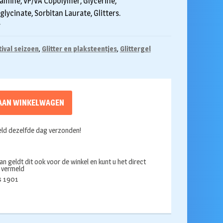
lamine, VP/VA Copolymer, Glycerine,
ycinate, Sorbitan Laurate, Glitters.
r
tival seizoen
,
Glitter en plaksteentjes
,
Glittergel
AAN WINKELWAGEN
ld dezelfde dag verzonden!
an geldt dit ook voor de winkel en kunt u het direct
s vermeld
ds 1901