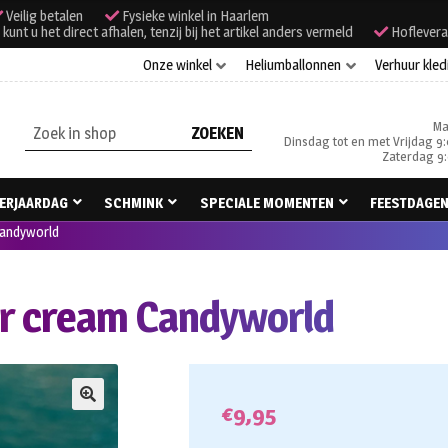
Veilig betalen
Fysieke winkel in Haarlem
unt u het direct afhalen, tenzij bij het artikel anders vermeld
Hoflevera
Onze winkel
Heliumballonnen
Verhuur kled
Ma
Zoeken
Dinsdag tot en met Vrijdag 9:
naar:
Zaterdag 9:
ERJAARDAG
SCHMINK
SPECIALE MOMENTEN
FEESTDAGE
Candyworld
ter cream Candyworld
€
9,95
🔍