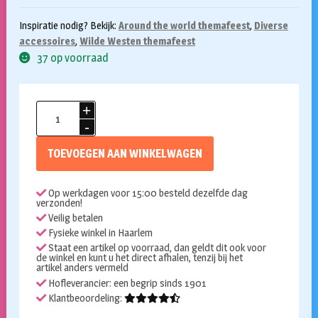
Inspiratie nodig? Bekijk:
Around the world themafeest
,
Diverse
accessoires
,
Wilde Westen themafeest
37 op voorraad
Boeren
Zakdoek
rood
TOEVOEGEN AAN WINKELWAGEN
52x55cm
aantal
Op werkdagen voor 15:00 besteld dezelfde dag
verzonden!
Veilig betalen
Fysieke winkel in Haarlem
Staat een artikel op voorraad, dan geldt dit ook voor
de winkel en kunt u het direct afhalen, tenzij bij het
artikel anders vermeld
Hofleverancier: een begrip sinds 1901
Klantbeoordeling: