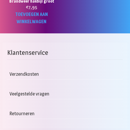
Brandweer hakbijl groot
€
7,95
TOEVOEGEN AAN
WINKELWAGEN
Klantenservice
Verzendkosten
Veelgestelde vragen
Retourneren