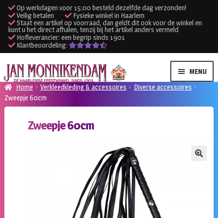
Op werkdagen voor 15:00 besteld dezelfde dag verzonden!
Veilig betalen
Fysieke winkel in Haarlem
Staat een artikel op voorraad, dan geldt dit ook voor de winkel en
kunt u het direct afhalen, tenzij bij het artikel anders vermeld
Hofleverancier: een begrip sinds 1901
Klantbeoordeling:
Ga
Ga
MENU
door
naar
Home
Verkleedkleding & accessoires
Diverse accessoires
naar
de
Zweepje 60cm
SUBME
Verhuur kleding
navigatie
inhoud
UITVO
Zweepje 60cm
SUBME
Verhuur apparatuur
UITVO
Onze winkel
🔍
Klantenservice
Inloggen