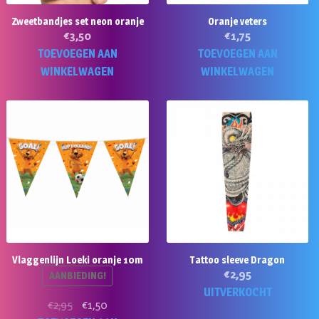
Zweetbandjes set neon oranje
Oranje veters
€
3,50
€
1,75
TOEVOEGEN AAN
TOEVOEGEN AAN
WINKELWAGEN
WINKELWAGEN
Vlaggenlijn Loeki oranje 10m
Tattoo sleeve Dragon
€
2,95
AANBIEDING!
UITVERKOCHT
Oorspronkelijke
Huidige
€
2,95
€
1,50