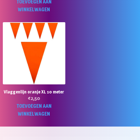
prijs
prijs
TOEVOEGEN AAN
was:
is:
WINKELWAGEN
€2,95.
€1,50.
Vlaggenlijn oranje XL 10 meter
€
2,50
TOEVOEGEN AAN
WINKELWAGEN