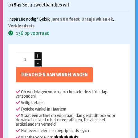
01891 Set 3 zweetbandjes wit
Inspiratie nodig? Bekijk:
Jaren 80 feest
,
Oranje wk en ek
,
Verkleedsets
136 op voorraad
Zweetbandjes
set
wit
TOEVOEGEN AAN WINKELWAGEN
aantal
Op werkdagen voor 15:00 besteld dezelfde dag
verzonden!
Veilig betalen
Fysieke winkel in Haarlem
Staat een artikel op voorraad, dan geldt dit ook voor
de winkel en kunt u het direct afhalen, tenzij bij het
artikel anders vermeld
Hofleverancier: een begrip sinds 1901
Klantbeoordeling: