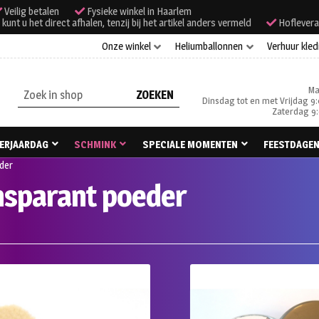
Veilig betalen
Fysieke winkel in Haarlem
unt u het direct afhalen, tenzij bij het artikel anders vermeld
Hoflevera
Onze winkel
Heliumballonnen
Verhuur kled
Ma
Zoeken
Dinsdag tot en met Vrijdag 9:
naar:
Zaterdag 9:
ERJAARDAG
SCHMINK
SPECIALE MOMENTEN
FEESTDAGE
der
nsparant poeder