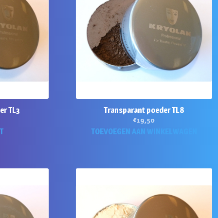
er TL3
Transparant poeder TL8
€
19,50
T
TOEVOEGEN AAN WINKELWAGEN