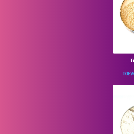
T
TOEV