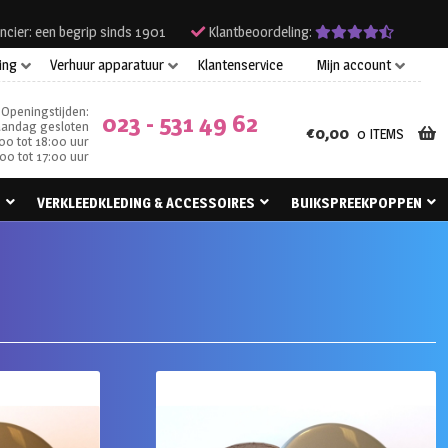
ncier: een begrip sinds 1901
Klantbeoordeling:
ing
Verhuur apparatuur
Klantenservice
Mijn account
Openingstijden:
023 - 531 49 62
andag gesloten
€
0,00
0 ITEMS
00 tot 18:00 uur
00 tot 17:00 uur
N
VERKLEEDKLEDING & ACCESSOIRES
BUIKSPREEKPOPPEN