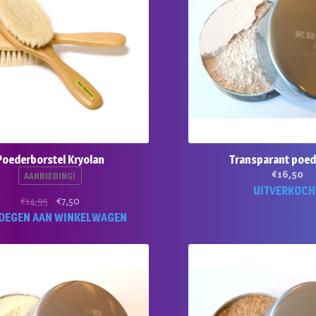
Poederborstel Kryolan
Transparant poed
€
16,50
AANBIEDING!
UITVERKOCH
Oorspronkelijke
Huidige
€
14,95
€
7,50
prijs
prijs
OEGEN AAN WINKELWAGEN
was:
is:
€14,95.
€7,50.