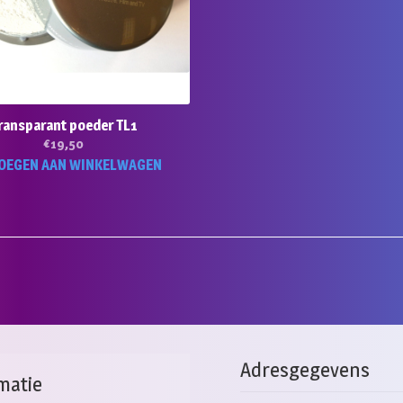
ransparant poeder TL1
€
19,50
OEGEN AAN WINKELWAGEN
Adresgegevens
matie