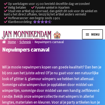
Op werkdagen voor 15:00 besteld dezelfde dag verzonden!
Veilig betalen
Fysieke winkel in Haarlem
Staat een artikel op voorraad, dan geldt dit ook voor de winkel en
kunt u het direct afhalen, tenzij bij het artikel anders vermeld
Hofleverancier: een begrip sinds 1901
Klantbeoordeling:
Ga
Ga
MENU
door
naar
Home
Schmink
Nepwimpers carnaval
naar
de
Nepwimpers carnaval
SUBME
Verhuur kleding
navigatie
inhoud
UITVO
SUBME
Verhuur apparatuur
Wil je mooie nepwimpers kopen van goede kwaliteit? Dan ben je
UITVO
bij ons aan het juiste adres! Of je nu gaat voor een natuurlijke
Onze winkel
look of glitter & glamour wimpers: we hebben het allemaal.
Sommige valse wimpers kun je opplakken door middel van
Klantenservice
wimperlijm, sommige door middel van een handig zelfklevend
randje. Bekijk onze wimpercollectie met wimpers in allerlei
Inloggen
lengtes, materialen en kleuren.
Voor al je party artikelen kun je