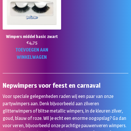
Wimpers middel basic zwart
€
4,75
TOEVOEGEN AAN
WINKELWAGEN
Nepwimpers voor feest en carnaval
Voor speciale gelegenheden raden wij een paar van onze
partywimpers aan. Denk bijvoorbeeld aan zilveren
glitterwimpers of blitse metallic wimpers, in de kleuren zilver,
goud, blauw of roze. Wil je echt een enorme oogopslag? Ga dan
voor veren, bijvoorbeeld onze prachtige pauwenveren wimpers.