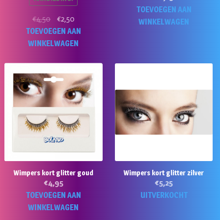
TOEVOEGEN AAN
Oorspronkelijke
Huidige
€
4,50
€
2,50
WINKELWAGEN
prijs
prijs
TOEVOEGEN AAN
was:
is:
WINKELWAGEN
€4,50.
€2,50.
Wimpers kort glitter goud
Wimpers kort glitter zilver
€
4,95
€
5,25
TOEVOEGEN AAN
UITVERKOCHT
WINKELWAGEN