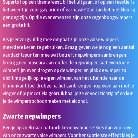
Supertof op een themafeest, bij het uitgaan, of op een feestje. Is
het weer tijd voor gay pride of carnaval? Dan kan het niet kleurig
genoeg zijn. Op die evenementen zijn onze regenboogwimpers
een grote hit.
Als je er zorgvuldig mee omgaat zijn onze valse wimpers
meerdere keren te gebruiken. Graag geven we je nog een aantal
aandachtspunten mee wat betreft nepwimpers aanbrengen:
breng geen mascara aan onder de nepwimper, laat eventuele
wimperlijm even drogen op de wimper, en plak de wimper zo
dicht mogelijk op je eigen wimper, van het uiteinde naar de
binnenkant toe. Druk ze na het aanbrengen nog even aan met je
vinger of je pincet. Na gebruik haal je ze er voorzichtig af en kun
je de wimpers schoonmaken met alcohol.
Zwarte nepwimpers
Ben je op zoek naar natuurlijke nepwimpers? Kies dan voor een
van onze zwarte valse wimpers. Voor het subtielste effect kies je