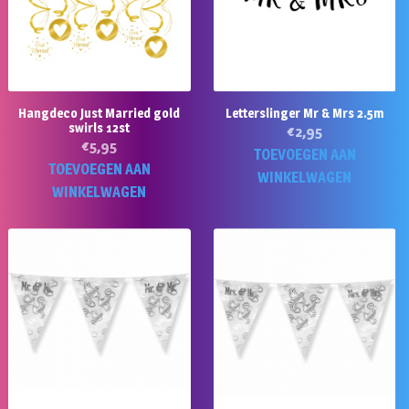
Hangdeco Just Married gold
Letterslinger Mr & Mrs 2.5m
swirls 12st
€
2,95
€
5,95
TOEVOEGEN AAN
TOEVOEGEN AAN
WINKELWAGEN
WINKELWAGEN