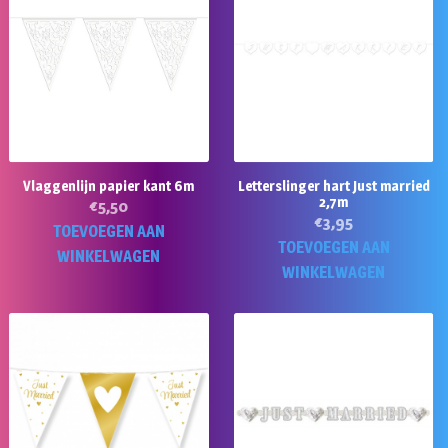
Vlaggenlijn papier kant 6m
Letterslinger hart Just married
2,7m
€
5,50
€
3,95
TOEVOEGEN AAN
TOEVOEGEN AAN
WINKELWAGEN
WINKELWAGEN