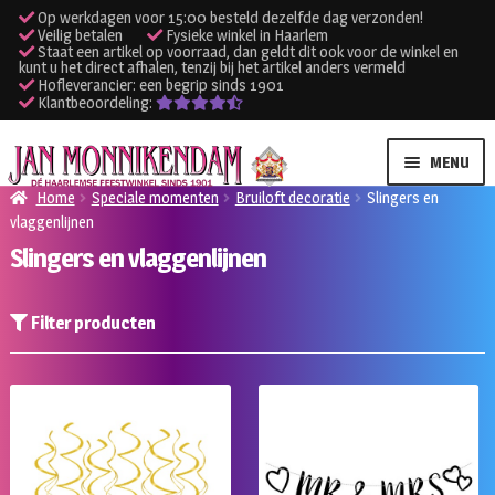
Op werkdagen voor 15:00 besteld dezelfde dag verzonden!
Veilig betalen
Fysieke winkel in Haarlem
Staat een artikel op voorraad, dan geldt dit ook voor de winkel en
kunt u het direct afhalen, tenzij bij het artikel anders vermeld
Hofleverancier: een begrip sinds 1901
Klantbeoordeling:
Ga
Ga
MENU
door
naar
Home
Speciale momenten
Bruiloft decoratie
Slingers en
naar
de
vlaggenlijnen
SUBME
Verhuur kleding
navigatie
inhoud
Slingers en vlaggenlijnen
UITVO
SUBME
Verhuur apparatuur
UITVO
Filter producten
Onze winkel
Klantenservice
Inloggen