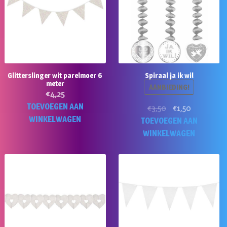
Glitterslinger wit parelmoer 6
Spiraal ja ik wil
meter
AANBIEDING!
€
4,25
TOEVOEGEN AAN
Oorspronkelijke
Huidige
€
3,50
€
1,50
WINKELWAGEN
prijs
prijs
TOEVOEGEN AAN
was:
is:
WINKELWAGEN
€3,50.
€1,50.