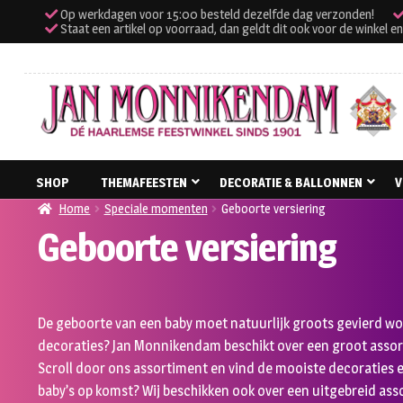
Op werkdagen voor 15:00 besteld dezelfde dag verzonden!
Staat een artikel op voorraad, dan geldt dit ook voor de winkel en k
Ga
Ga
SHOP
THEMAFEESTEN
DECORATIE & BALLONNEN
V
door
naar
Home
Speciale momenten
Geboorte versiering
naar
de
Geboorte versiering
navigatie
inhoud
De geboorte van een baby moet natuurlijk groots gevierd wo
decoraties? Jan Monnikendam beschikt over een groot asso
Scroll door ons assortiment en vind de mooiste decoraties 
baby’s op komst? Wij beschikken ook over een uitgebreid as