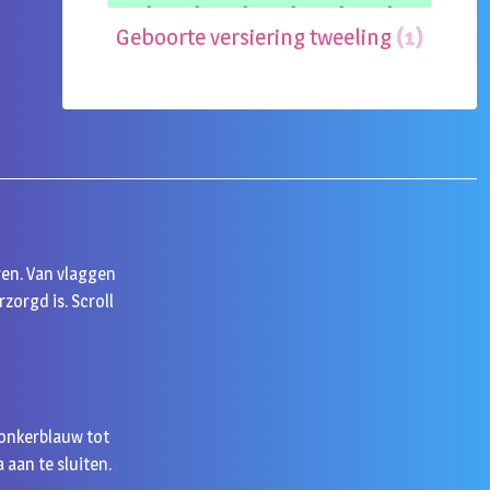
Geboorte versiering tweeling
(1)
ren. Van vlaggen
zorgd is. Scroll
donkerblauw tot
 aan te sluiten.