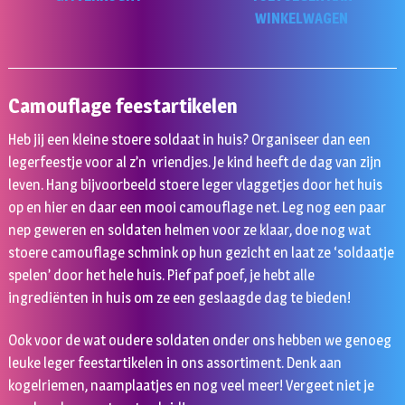
WINKELWAGEN
Camouflage feestartikelen
Heb jij een kleine stoere soldaat in huis? Organiseer dan een
legerfeestje voor al z’n vriendjes. Je kind heeft de dag van zijn
leven. Hang bijvoorbeeld stoere leger vlaggetjes door het huis
op en hier en daar een mooi camouflage net. Leg nog een paar
nep geweren en soldaten helmen voor ze klaar, doe nog wat
stoere camouflage schmink op hun gezicht en laat ze ‘soldaatje
spelen’ door het hele huis. Pief paf poef, je hebt alle
ingrediënten in huis om ze een geslaagde dag te bieden!
Ook voor de wat oudere soldaten onder ons hebben we genoeg
leuke leger feestartikelen in ons assortiment. Denk aan
kogelriemen, naamplaatjes en nog veel meer! Vergeet niet je