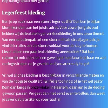
nep handgranaat met geluid!
Legerfeest kleding
Ben je op zoek naar een stoere leger outfit? Dan ben je bij Jan
Monnikendam aan het juiste adres. Voor zowel jong als oud
hebben wij de leukste leger verkleedkleding in ons assortiment.
Van een soldatenpak tot een stoer militair straaljager pak. Je
vindt hier alles om als stoere soldaat voor de dag te komen.
Liever alleen een paar leuke kleding accessoires? Dat kan
natuurlijk ook, doe dan een gave leger bandana in je haar en wat
oorlogsstrepen op je gezicht and you are ready to go!
Vrijwel al onze kleding is beschikbaar in verschillende maten en
van de hoogste kwaliteit. Twijfel je toch nog of je het wel past?
Kom dan langs in
onze winkel
in Haarlem, daar kun je de kleding
gewoon passen. Vergeet dan niet eerst even te bellen, dan weet
je zeker dat je artikel op voorraad is!