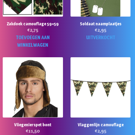
Zakdoek camouflage 59×59
Soldaat naamplaatjes
€
2,75
€
2,95
TOEVOEGEN AAN
UITVERKOCHT
WINKELWAGEN
Vliegenierspet bont
Vlaggenlijn camouflage
€
11,50
€
2,95