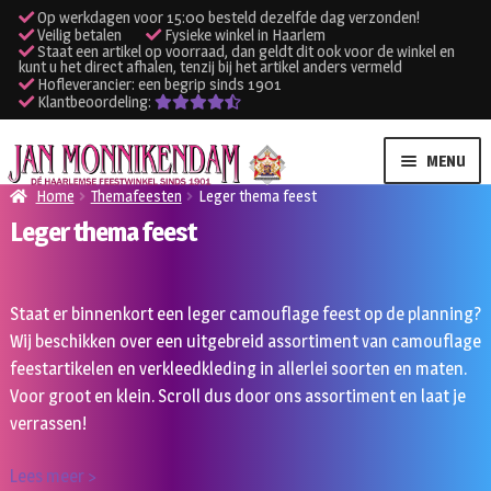
Op werkdagen voor 15:00 besteld dezelfde dag verzonden!
Veilig betalen
Fysieke winkel in Haarlem
Staat een artikel op voorraad, dan geldt dit ook voor de winkel en
kunt u het direct afhalen, tenzij bij het artikel anders vermeld
Hofleverancier: een begrip sinds 1901
Klantbeoordeling:
Ga
Ga
MENU
door
naar
Home
Themafeesten
Leger thema feest
naar
de
Leger thema feest
SUBME
Verhuur kleding
navigatie
inhoud
UITVO
SUBME
Verhuur apparatuur
Staat er binnenkort een leger camouflage feest op de planning?
UITVO
Wij beschikken over een uitgebreid assortiment van camouflage
Onze winkel
feestartikelen en verkleedkleding in allerlei soorten en maten.
Voor groot en klein. Scroll dus door ons assortiment en laat je
Klantenservice
verrassen!
Inloggen
Lees meer >