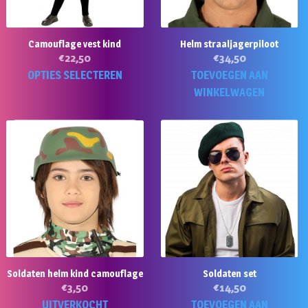
worden
w
op
o
Camouflage vest kind
Helm straaljagerpiloot
de
d
€
22,50
€
34,50
productpagina
pr
Dit
OPTIES SELECTEREN
TOEVOEGEN AAN
product
WINKELWAGEN
heeft
meerdere
variaties.
Deze
optie
kan
gekozen
worden
op
de
Soldaten helm kind camouflage
Soldaten set
productpagina
€
3,50
€
14,50
UITVERKOCHT
TOEVOEGEN AAN