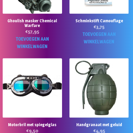
gekozen
g
worden
w
op
o
Ghoulish masker Chemical
Schminkstift Camouflage
de
d
Warfare
€
3,75
productpagina
pr
€
57,95
TOEVOEGEN AAN
TOEVOEGEN AAN
WINKELWAGEN
WINKELWAGEN
Motorbril met spiegelglas
Handgranaat met geluid
€
9,50
€
4,95