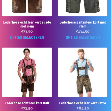
k
gekozen
g
worden
w
op
o
de
Lederhose echt leer kort suede
Lederhose geitenleer kort met
d
met riem
riem
productpagina
pr
€
73,50
€
131,50
Dit
Di
OPTIES SELECTEREN
OPTIES SELECTEREN
product
p
heeft
he
meerdere
m
variaties.
va
Deze
D
optie
op
kan
k
gekozen
g
worden
w
op
o
Lederhose echt leer kort Ralf
Lederhose echt leer kort Retro
de
d
€
73,50
€
84,50