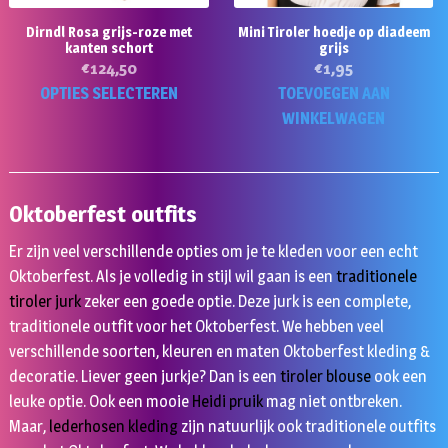
op
o
Dirndl Rosa grijs-roze met
Mini Tiroler hoedje op diadeem
de
d
kanten schort
grijs
productpagina
pr
€
124,50
€
1,95
Dit
OPTIES SELECTEREN
TOEVOEGEN AAN
product
WINKELWAGEN
heeft
meerdere
variaties.
Oktoberfest outfits
Deze
optie
Er zijn veel verschillende opties om je te kleden voor een echt
kan
Oktoberfest. Als je volledig in stijl wil gaan is een
traditionele
gekozen
tiroler jurk
zeker een goede optie. Deze jurk is een complete,
worden
traditionele outfit voor het Oktoberfest. We hebben veel
op
verschillende soorten, kleuren en maten Oktoberfest kleding &
de
decoratie. Liever geen jurkje? Dan is een
tiroler blouse
ook een
productpagina
leuke optie. Ook een mooie
Heidi pruik
mag niet ontbreken.
Maar,
lederhosen kleding
zijn natuurlijk ook traditionele outfits