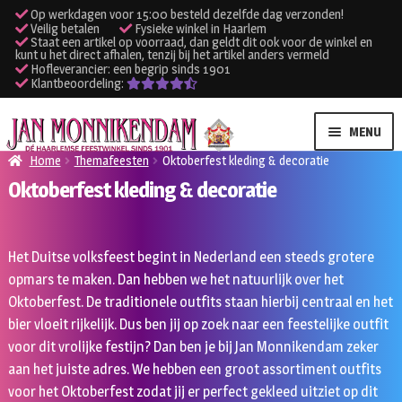
Op werkdagen voor 15:00 besteld dezelfde dag verzonden!
Veilig betalen
Fysieke winkel in Haarlem
Staat een artikel op voorraad, dan geldt dit ook voor de winkel en
kunt u het direct afhalen, tenzij bij het artikel anders vermeld
Hofleverancier: een begrip sinds 1901
Klantbeoordeling:
Ga
Ga
MENU
door
naar
Home
Themafeesten
Oktoberfest kleding & decoratie
naar
de
Oktoberfest kleding & decoratie
SUBME
Verhuur kleding
navigatie
inhoud
UITVO
SUBME
Verhuur apparatuur
Het Duitse volksfeest begint in Nederland een steeds grotere
UITVO
opmars te maken. Dan hebben we het natuurlijk over het
Onze winkel
Oktoberfest. De traditionele outfits staan hierbij centraal en het
bier vloeit rijkelijk. Dus ben jij op zoek naar een feestelijke outfit
Klantenservice
voor dit vrolijke festijn? Dan ben je bij Jan Monnikendam zeker
aan het juiste adres. We hebben een groot assortiment outfits
Inloggen
voor het Oktoberfest zodat jij er perfect gekleed uitziet op dit