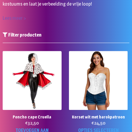
kostuums en laat je verbeelding de vrije loop
!
Lees meer >
Filter producten
Poncho cape Cruella
Korset wit met barokpatroon
€
32,50
€
24,50
Di
TOEVOEGEN AAN
OPTIES SELECTEREN