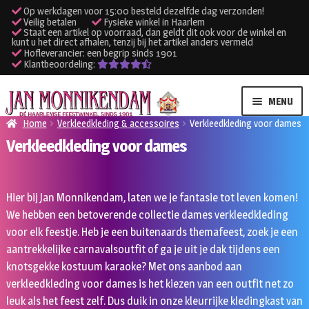
Op werkdagen voor 15:00 besteld dezelfde dag verzonden!
Veilig betalen
Fysieke winkel in Haarlem
Staat een artikel op voorraad, dan geldt dit ook voor de winkel en
kunt u het direct afhalen, tenzij bij het artikel anders vermeld
Hofleverancier: een begrip sinds 1901
Klantbeoordeling:
Ga
Ga
MENU
door
naar
Home
Verkleedkleding & accessoires
Verkleedkleding voor dames
naar
de
Verkleedkleding voor dames
SUBME
Verhuur kleding
navigatie
inhoud
UITVO
SUBME
Verhuur apparatuur
Hier bij Jan Monnikendam, laten we je fantasie tot leven komen!
UITVO
We hebben een betoverende collectie dames verkleedkleding
Onze winkel
voor elk feestje. Heb je een buitenaards themafeest, zoek je een
aantrekkelijke carnavalsoutfit of ga je uit je dak tijdens een
Klantenservice
knotsgekke kostuum karaoke? Met ons aanbod aan
verkleedkleding voor dames is het kiezen van een outfit net zo
Inloggen
leuk als het feest zelf. Dus duik in onze kleurrijke kledingkast van