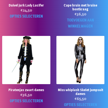
o
de
Duivel jurk Lady Lucifer
Cape bruin met bruine
d
bontkraag
productpagina
€
24,50
pr
€
36,50
Dit
OPTIES SELECTEREN
TOEVOEGEN AAN
product
WINKELWAGEN
heeft
meerdere
variaties.
Deze
optie
kan
gekozen
worden
op
de
productpagina
Piratenjas zwart dames
Miss whiplash Skelet jumpsuit
dames
€
36,50
€
65,50
Dit
OPTIES SELECTEREN
Di
OPTIES SELECTEREN
product