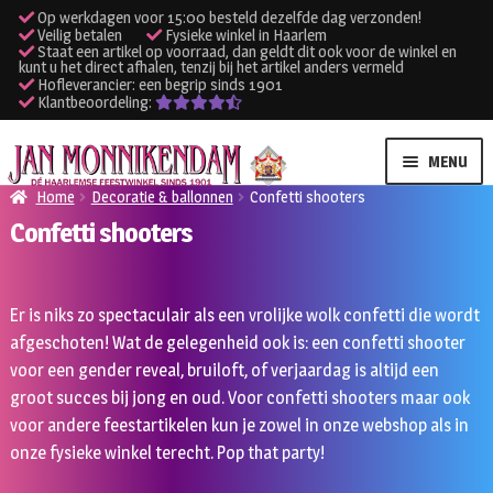
Op werkdagen voor 15:00 besteld dezelfde dag verzonden!
Veilig betalen
Fysieke winkel in Haarlem
Staat een artikel op voorraad, dan geldt dit ook voor de winkel en
kunt u het direct afhalen, tenzij bij het artikel anders vermeld
Hofleverancier: een begrip sinds 1901
Klantbeoordeling:
Ga
Ga
MENU
door
naar
Home
Decoratie & ballonnen
Confetti shooters
naar
de
Confetti shooters
SUBME
Verhuur kleding
navigatie
inhoud
UITVO
SUBME
Verhuur apparatuur
Er is niks zo spectaculair als een vrolijke wolk confetti die wordt
UITVO
afgeschoten! Wat de gelegenheid ook is: een confetti shooter
Onze winkel
voor een gender reveal, bruiloft, of verjaardag is altijd een
groot succes bij jong en oud. Voor confetti shooters maar ook
Klantenservice
voor andere feestartikelen kun je zowel in onze webshop als in
onze fysieke winkel terecht. Pop that party!
Inloggen