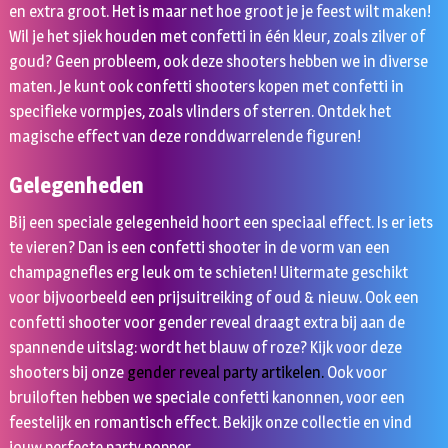
en extra groot. Het is maar net hoe groot je je feest wilt maken!
Wil je het sjiek houden met confetti in één kleur, zoals zilver of
goud? Geen probleem, ook deze shooters hebben we in diverse
maten. Je kunt ook confetti shooters kopen met confetti in
specifieke vormpjes, zoals vlinders of sterren. Ontdek het
magische effect van deze ronddwarrelende figuren!
Gelegenheden
Bij een speciale gelegenheid hoort een speciaal effect. Is er iets
te vieren? Dan is een confetti shooter in de vorm van een
champagnefles erg leuk om te schieten! Uitermate geschikt
voor bijvoorbeeld een prijsuitreiking of oud & nieuw. Ook een
confetti shooter voor gender reveal draagt extra bij aan de
spannende uitslag: wordt het blauw of roze? Kijk voor deze
shooters bij onze
gender reveal party artikelen
.
Ook voor
bruiloften hebben we speciale confetti kanonnen, voor een
feestelijk en romantisch effect. Bekijk onze collectie en vind
jouw perfecte party popper.