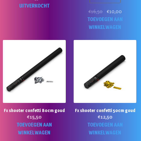
UITVERKOCHT
Oorspronkelijke
Huidige
€
16,50
€
10,00
prijs
prijs
TOEVOEGEN AAN
was:
is:
WINKELWAGEN
€16,50.
€10,00.
Fx shooter confetti 80cm goud
Fx shooter confetti 50cm goud
€
15,50
€
12,50
TOEVOEGEN AAN
TOEVOEGEN AAN
WINKELWAGEN
WINKELWAGEN