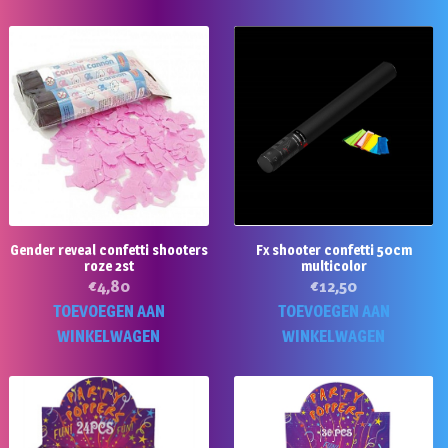
Gender reveal confetti shooters
Fx shooter confetti 50cm
roze 2st
multicolor
€
4,80
€
12,50
TOEVOEGEN AAN
TOEVOEGEN AAN
WINKELWAGEN
WINKELWAGEN