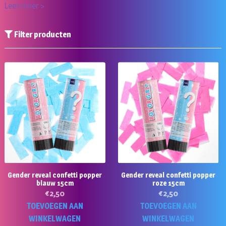
Lees meer >
Filter producten
Gender reveal confetti popper
Gender reveal confetti popper
blauw 15cm
roze 15cm
€
2,50
€
2,50
TOEVOEGEN AAN
TOEVOEGEN AAN
WINKELWAGEN
WINKELWAGEN