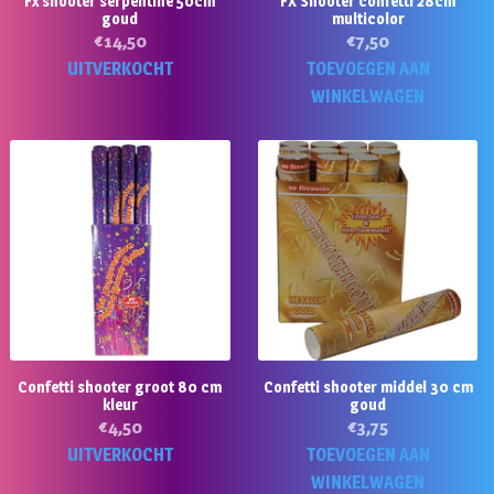
Fx shooter serpentine 50cm
FX Shooter confetti 28cm
goud
multicolor
€
14,50
€
7,50
UITVERKOCHT
TOEVOEGEN AAN
WINKELWAGEN
Confetti shooter groot 80 cm
Confetti shooter middel 30 cm
kleur
goud
€
4,50
€
3,75
UITVERKOCHT
TOEVOEGEN AAN
WINKELWAGEN