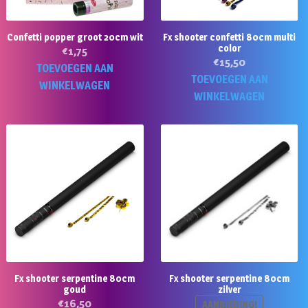
Confetti popper groot 20cm wit
Fx shooter confetti 80cm multi
color
€
1,75
€
15,50
TOEVOEGEN AAN
TOEVOEGEN AAN
WINKELWAGEN
WINKELWAGEN
Fx shooter serpentine 80cm
Fx shooter serpentine 80cm
goud
zilver
€
16,50
AANBIEDING!