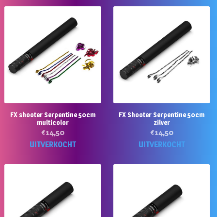
FX shooter Serpentine 50cm
FX Shooter Serpentine 50cm
multicolor
zilver
€
14,50
€
14,50
UITVERKOCHT
UITVERKOCHT