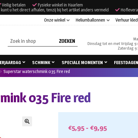
Veilig betalen
Fysieke winkel in Haarlem
unt u het direct afhalen, tenzij bij het artikel anders vermeld
Hoflevera
Onze winkel
Heliumballonnen
Verhuur kled
Ma
Zoeken
Dinsdag tot en met Vrijdag 9:
naar:
Zaterdag 9:
ERJAARDAG
SCHMINK
SPECIALE MOMENTEN
FEESTDAGE
Superstar waterschmink 035 Fire red
mink 035 Fire red
Prijsklass
€
5,95
-
€
9,95
🔍