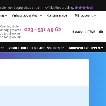
ncier: een begrip sinds 1901
Klantbeoordeling:
ing
Verhuur apparatuur
Klantenservice
Mijn account
Openingstijden:
023 - 531 49 62
andag gesloten
€
0,00
0 ITEMS
00 tot 18:00 uur
00 tot 17:00 uur
N
VERKLEEDKLEDING & ACCESSOIRES
BUIKSPREEKPOPPEN
e: