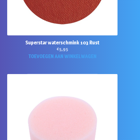
Superstar waterschmink 103 Rust
€
5,95
TOEVOEGEN AAN WINKELWAGEN