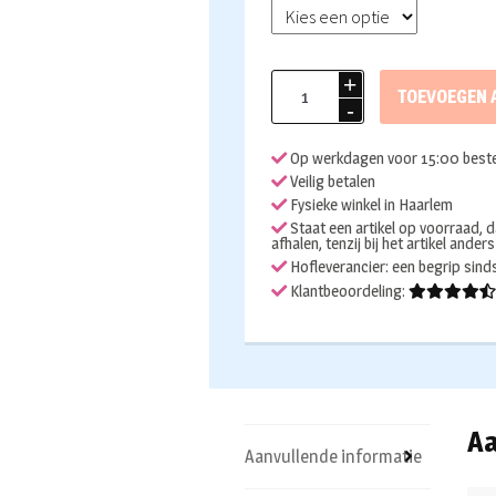
Superstar
TOEVOEGEN 
waterschmink
035
Op werkdagen voor 15:00 beste
Fire
Veilig betalen
red
Fysieke winkel in Haarlem
aantal
Staat een artikel op voorraad, d
afhalen, tenzij bij het artikel ander
Hofleverancier: een begrip sin
Klantbeoordeling:
Aa
Aanvullende informatie