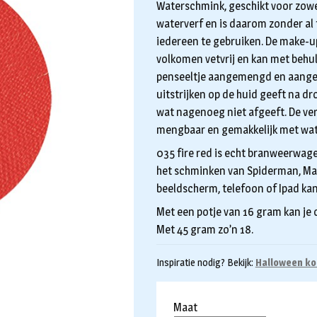
€5,95
Waterschmink, geschikt voor zowel
tot
waterverf en is daarom zonder al 
iedereen te gebruiken. De make-up
€9,95
volkomen vetvrij en kan met behul
penseeltje aangemengd en aangeb
uitstrijken op de huid geeft na dr
wat nagenoeg niet afgeeft. De ver
mengbaar en gemakkelijk met wate
035 fire red is echt branweerwage
het schminken van Spiderman, Mari
beeldscherm, telefoon of Ipad kan
Met een potje van 16 gram kan je
Met 45 gram zo’n 18.
Inspiratie nodig? Bekijk:
Halloween ko
Maat