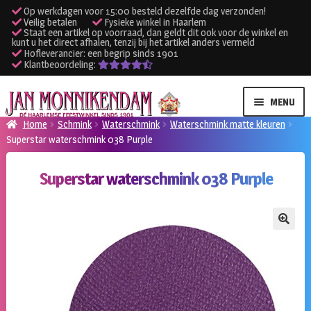
Op werkdagen voor 15:00 besteld dezelfde dag verzonden!
Veilig betalen
Fysieke winkel in Haarlem
Staat een artikel op voorraad, dan geldt dit ook voor de winkel en
kunt u het direct afhalen, tenzij bij het artikel anders vermeld
Hofleverancier: een begrip sinds 1901
Klantbeoordeling:
Ga
Ga
MENU
door
naar
Home
Schmink
Waterschmink
Waterschmink matte kleuren
naar
de
Superstar waterschmink 038 Purple
SUBME
Verhuur kleding
navigatie
inhoud
UITVO
Superstar waterschmink 038 Purple
SUBME
Verhuur apparatuur
UITVO
Onze winkel
🔍
Klantenservice
Inloggen