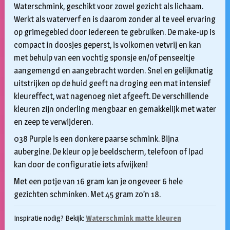
€5,95
Waterschmink, geschikt voor zowel gezicht als lichaam.
tot
Werkt als waterverf en is daarom zonder al te veel ervaring
op grimegebied door iedereen te gebruiken. De make-up is
€9,95
compact in doosjes geperst, is volkomen vetvrij en kan
met behulp van een vochtig sponsje en/of penseeltje
aangemengd en aangebracht worden. Snel en gelijkmatig
uitstrijken op de huid geeft na droging een mat intensief
kleureffect, wat nagenoeg niet afgeeft. De verschillende
kleuren zijn onderling mengbaar en gemakkelijk met water
en zeep te verwijderen.
038 Purple is een donkere paarse schmink. Bijna
aubergine. De kleur op je beeldscherm, telefoon of Ipad
kan door de configuratie iets afwijken!
Met een potje van 16 gram kan je ongeveer 6 hele
gezichten schminken. Met 45 gram zo’n 18.
Inspiratie nodig? Bekijk:
Waterschmink matte kleuren