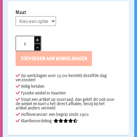
Maat
Superstar
waterschmink
038
TOEVOEGEN AAN WINKELWAGEN
Purple
aantal
Op werkdagen voor 15:00 besteld dezelfde dag
verzonden!
Veilig betalen
Fysieke winkel in Haarlem
Staat een artikel op voorraad, dan geldt dit ook voor
de winkel en kunt u het direct afhalen, tenzij bij het
artikel anders vermeld
Hofleverancier: een begrip sinds 1901
Klantbeoordeling: