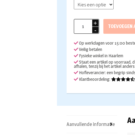
Superstar
TOEVOEGEN 
waterschmink
116
Op werkdagen voor 15:00 beste
Pastel
Veilig betalen
blue
Fysieke winkel in Haarlem
aantal
Staat een artikel op voorraad, d
afhalen, tenzij bij het artikel ander
Hofleverancier: een begrip sin
Klantbeoordeling:
Aa
Aanvullende informatie