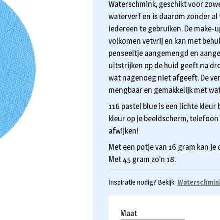
€5,95
Waterschmink, geschikt voor zowel
tot
waterverf en is daarom zonder al 
iedereen te gebruiken. De make-up
€9,95
volkomen vetvrij en kan met behul
penseeltje aangemengd en aangeb
uitstrijken op de huid geeft na dr
wat nagenoeg niet afgeeft. De ver
mengbaar en gemakkelijk met wate
116 pastel blue is een lichte kleu
kleur op je beeldscherm, telefoon 
afwijken!
Met een potje van 16 gram kan je
Met 45 gram zo’n 18.
Inspiratie nodig? Bekijk:
Waterschmink
Maat