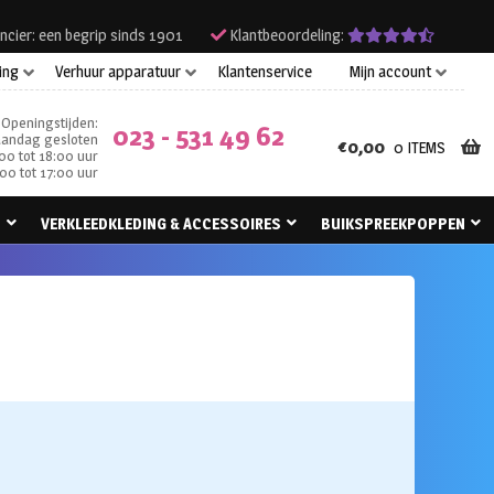
ncier: een begrip sinds 1901
Klantbeoordeling:
ing
Verhuur apparatuur
Klantenservice
Mijn account
Openingstijden:
023 - 531 49 62
andag gesloten
€
0,00
0 ITEMS
00 tot 18:00 uur
00 tot 17:00 uur
N
VERKLEEDKLEDING & ACCESSOIRES
BUIKSPREEKPOPPEN
e: