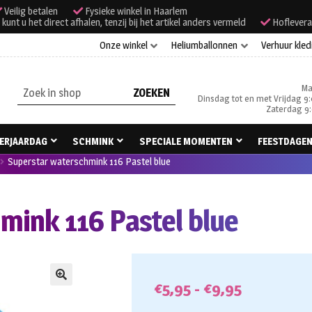
Veilig betalen
Fysieke winkel in Haarlem
unt u het direct afhalen, tenzij bij het artikel anders vermeld
Hoflevera
Onze winkel
Heliumballonnen
Verhuur kled
Ma
Zoeken
Dinsdag tot en met Vrijdag 9:
naar:
Zaterdag 9:
ERJAARDAG
SCHMINK
SPECIALE MOMENTEN
FEESTDAGE
Superstar waterschmink 116 Pastel blue
mink 116 Pastel blue
Prijsklass
€
5,95
-
€
9,95
🔍