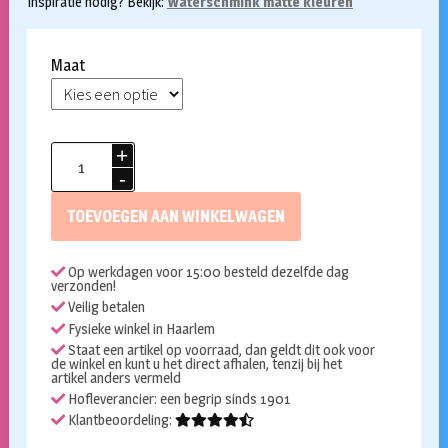
Inspiratie nodig? Bekijk:
Waterschmink matte kleuren
Maat
Superstar
waterschmink
241
TOEVOEGEN AAN WINKELWAGEN
Dark
green
Op werkdagen voor 15:00 besteld dezelfde dag
aantal
verzonden!
Veilig betalen
Fysieke winkel in Haarlem
Staat een artikel op voorraad, dan geldt dit ook voor
de winkel en kunt u het direct afhalen, tenzij bij het
artikel anders vermeld
Hofleverancier: een begrip sinds 1901
Klantbeoordeling: