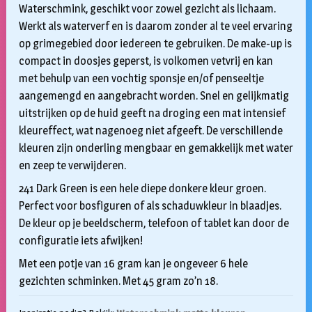
€5,95
Waterschmink, geschikt voor zowel gezicht als lichaam.
tot
Werkt als waterverf en is daarom zonder al te veel ervaring
op grimegebied door iedereen te gebruiken. De make-up is
€9,95
compact in doosjes geperst, is volkomen vetvrij en kan
met behulp van een vochtig sponsje en/of penseeltje
aangemengd en aangebracht worden. Snel en gelijkmatig
uitstrijken op de huid geeft na droging een mat intensief
kleureffect, wat nagenoeg niet afgeeft. De verschillende
kleuren zijn onderling mengbaar en gemakkelijk met water
en zeep te verwijderen.
241 Dark Green is een hele diepe donkere kleur groen.
Perfect voor bosfiguren of als schaduwkleur in blaadjes.
De kleur op je beeldscherm, telefoon of tablet kan door de
configuratie iets afwijken!
Met een potje van 16 gram kan je ongeveer 6 hele
gezichten schminken. Met 45 gram zo’n 18.