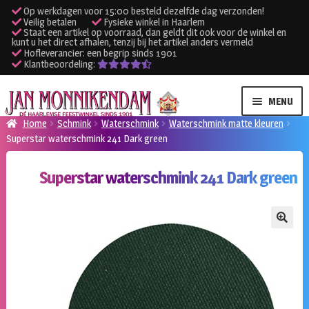
Op werkdagen voor 15:00 besteld dezelfde dag verzonden!
Veilig betalen
Fysieke winkel in Haarlem
Staat een artikel op voorraad, dan geldt dit ook voor de winkel en
kunt u het direct afhalen, tenzij bij het artikel anders vermeld
Hofleverancier: een begrip sinds 1901
Klantbeoordeling:
Ga
Ga
MENU
door
naar
Home
Schmink
Waterschmink
Waterschmink matte kleuren
naar
de
Superstar waterschmink 241 Dark green
SUBME
Verhuur kleding
navigatie
inhoud
UITVO
Superstar waterschmink 241 Dark green
SUBME
Verhuur apparatuur
UITVO
Onze winkel
🔍
Klantenservice
Inloggen