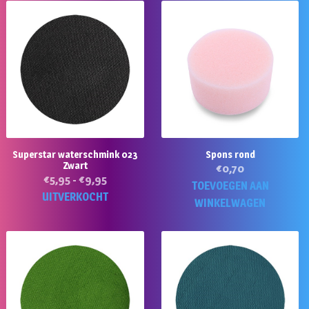
Superstar waterschmink 023
Spons rond
Zwart
€
0,70
Prijsklasse:
€
5,95
-
€
9,95
TOEVOEGEN AAN
€5,95
Dit
UITVERKOCHT
WINKELWAGEN
tot
product
€9,95
heeft
meerdere
variaties.
Deze
optie