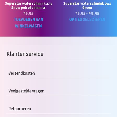
Superstar waterschmink 273
Superstar waterschmink 041
productpagina
Snow petrol shimmer
Green
Prijsklass
€
5,95
€
5,95
-
€
9,95
€5,95
Di
TOEVOEGEN AAN
OPTIES SELECTEREN
tot
p
WINKELWAGEN
€9,95
he
m
va
D
Klantenservice
op
k
g
Verzendkosten
w
o
Veelgestelde vragen
d
pr
Retourneren