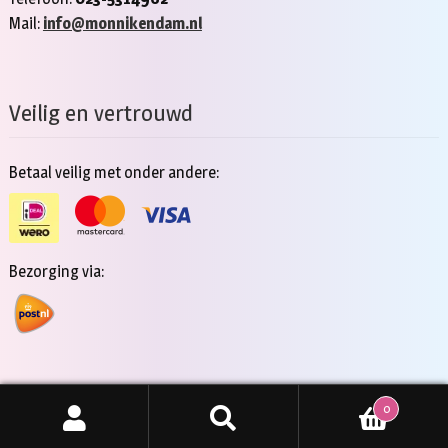
Mail:
info@monnikendam.nl
Veilig en vertrouwd
Betaal veilig met onder andere:
Bezorging via:
0
Copyright 2026 - Jan Monnikendam
Zoeken
ZOEKEN