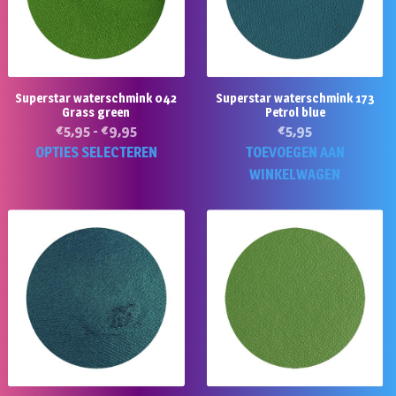
kan
gekozen
worden
op
de
Superstar waterschmink 042
Superstar waterschmink 173
Grass green
Petrol blue
productpagina
Prijsklasse:
€
5,95
-
€
9,95
€
5,95
€5,95
Dit
OPTIES SELECTEREN
TOEVOEGEN AAN
tot
product
WINKELWAGEN
€9,95
heeft
meerdere
variaties.
Deze
optie
kan
gekozen
worden
op
de