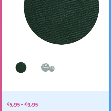
Prijsklasse:
€
5,95
-
€
9,95