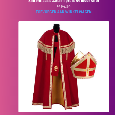
Sinterklaas baard en pruik A1 losse snor
€
194,50
TOEVOEGEN AAN WINKELWAGEN