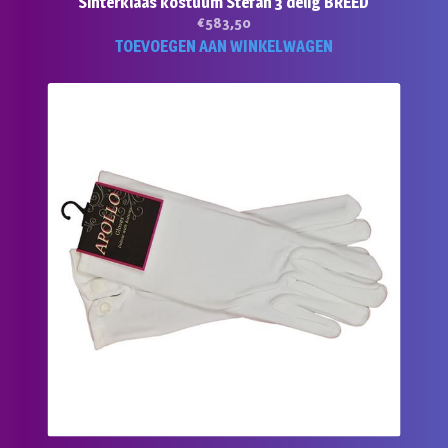
Sinterklaas kostuum Stefan 3 delig BREED
€
583,50
TOEVOEGEN AAN WINKELWAGEN