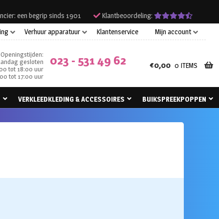
ncier: een begrip sinds 1901
Klantbeoordeling:
ing
Verhuur apparatuur
Klantenservice
Mijn account
Openingstijden:
023 - 531 49 62
andag gesloten
€
0,00
0 ITEMS
00 tot 18:00 uur
00 tot 17:00 uur
N
VERKLEEDKLEDING & ACCESSOIRES
BUIKSPREEKPOPPEN