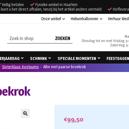
Veilig betalen
Fysieke winkel in Haarlem
unt u het direct afhalen, tenzij bij het artikel anders vermeld
Hoflevera
Onze winkel
Heliumballonnen
Verhuur kled
Ma
Zoeken
Dinsdag tot en met Vrijdag 9:
naar:
Zaterdag 9:
ERJAARDAG
SCHMINK
SPECIALE MOMENTEN
FEESTDAGE
Sinterklaas Kostuums
Albe met paarse broekrok
oekrok
€
99,50
🔍