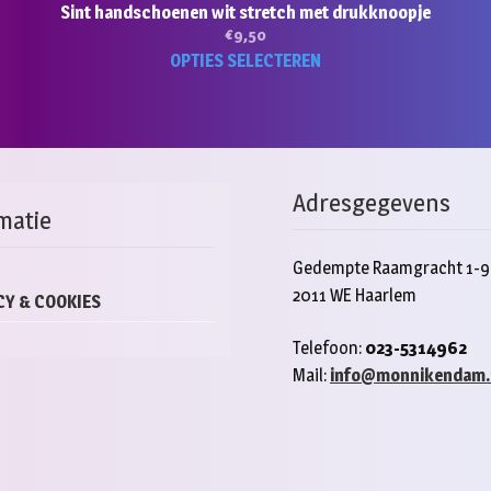
Sint handschoenen wit stretch met drukknoopje
€
9,50
Dit
OPTIES SELECTEREN
product
heeft
meerde
variaties
Deze
Adresgegevens
optie
matie
kan
gekoze
Gedempte Raamgracht 1-9
worden
2011 WE Haarlem
op
CY & COOKIES
de
Telefoon:
023-5314962
product
Mail:
info@monnikendam.