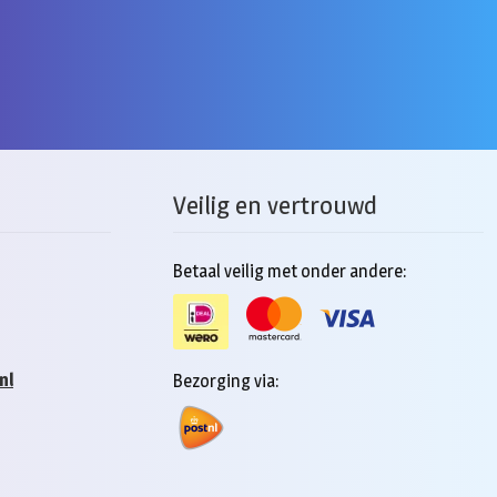
re
.
Veilig en vertrouwd
n
Betaal veilig met onder andere:
pagina
nl
Bezorging via: