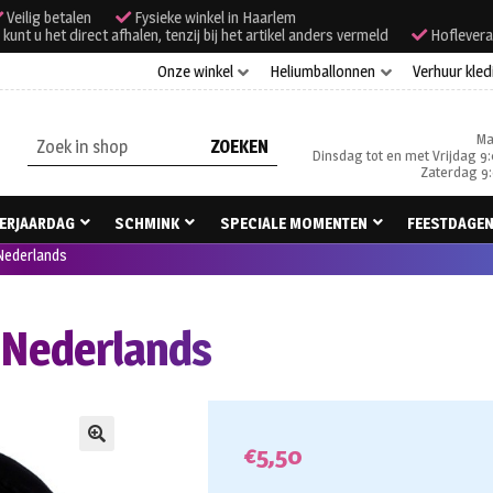
Veilig betalen
Fysieke winkel in Haarlem
unt u het direct afhalen, tenzij bij het artikel anders vermeld
Hoflevera
Onze winkel
Heliumballonnen
Verhuur kled
Ma
Zoeken
Dinsdag tot en met Vrijdag 9:
naar:
Zaterdag 9:
ERJAARDAG
SCHMINK
SPECIALE MOMENTEN
FEESTDAGE
 Nederlands
e Nederlands
€
5,50
🔍