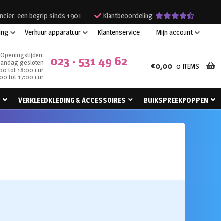
ncier: een begrip sinds 1901
Klantbeoordeling:
ing
Verhuur apparatuur
Klantenservice
Mijn account
Openingstijden:
023 - 531 49 62
andag gesloten
€
0,00
0 ITEMS
00 tot 18:00 uur
00 tot 17:00 uur
N
VERKLEEDKLEDING & ACCESSOIRES
BUIKSPREEKPOPPEN