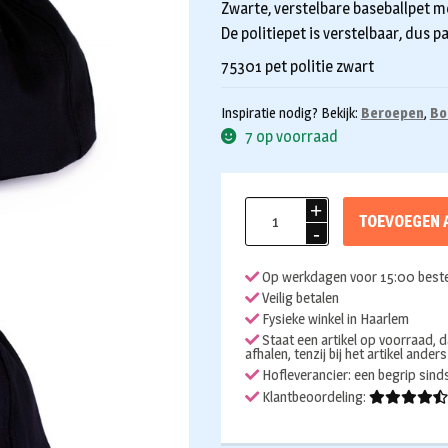
Zwarte, verstelbare baseballpet met
De politiepet is verstelbaar, dus pas
75301 pet politie zwart
Inspiratie nodig? Bekijk:
Beroepen
,
Bo
7 op voorraad
Baseball
TOEVOEGEN 
pet
politie
Op werkdagen voor 15:00 beste
Nederlands
Veilig betalen
aantal
Fysieke winkel in Haarlem
Staat een artikel op voorraad, d
afhalen, tenzij bij het artikel ander
Hofleverancier: een begrip sin
Klantbeoordeling: