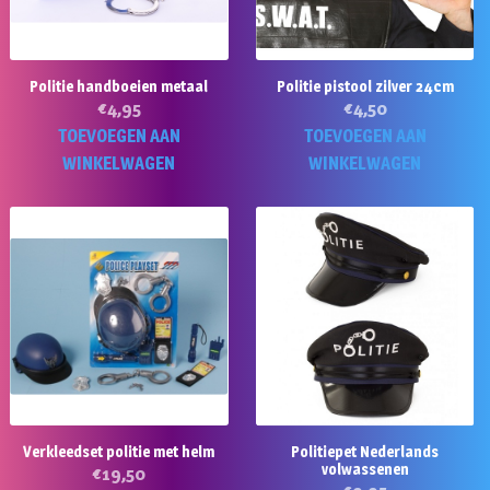
Politie handboeien metaal
Politie pistool zilver 24cm
€
4,95
€
4,50
TOEVOEGEN AAN
TOEVOEGEN AAN
WINKELWAGEN
WINKELWAGEN
Verkleedset politie met helm
Politiepet Nederlands
volwassenen
€
19,50