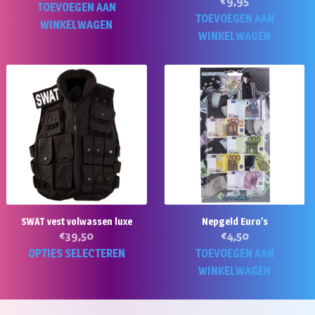
€
9,95
TOEVOEGEN AAN
TOEVOEGEN AAN
WINKELWAGEN
WINKELWAGEN
SWAT vest volwassen luxe
Nepgeld Euro’s
€
39,50
€
4,50
Dit
OPTIES SELECTEREN
TOEVOEGEN AAN
product
WINKELWAGEN
heeft
meerdere