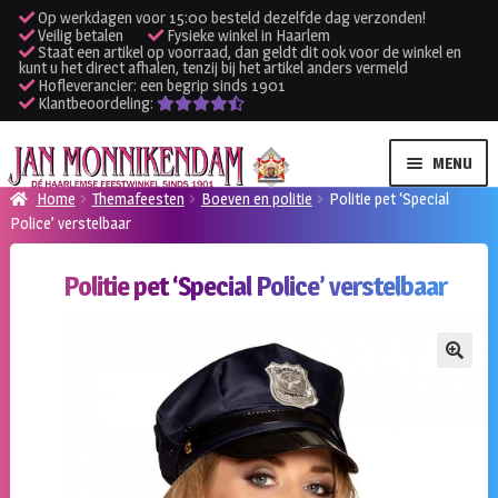
Op werkdagen voor 15:00 besteld dezelfde dag verzonden!
Veilig betalen
Fysieke winkel in Haarlem
Staat een artikel op voorraad, dan geldt dit ook voor de winkel en
kunt u het direct afhalen, tenzij bij het artikel anders vermeld
Hofleverancier: een begrip sinds 1901
Klantbeoordeling:
Ga
Ga
MENU
door
naar
Home
Themafeesten
Boeven en politie
Politie pet ‘Special
naar
de
Police’ verstelbaar
SUBME
Verhuur kleding
navigatie
inhoud
UITVO
Politie pet ‘Special Police’ verstelbaar
SUBME
Verhuur apparatuur
UITVO
Onze winkel
🔍
Klantenservice
Inloggen