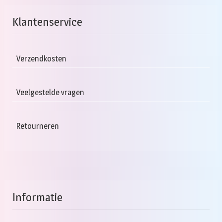
variaties.
Deze
Klantenservice
optie
kan
gekozen
Verzendkosten
worden
op
Veelgestelde vragen
de
productpagina
Retourneren
Informatie