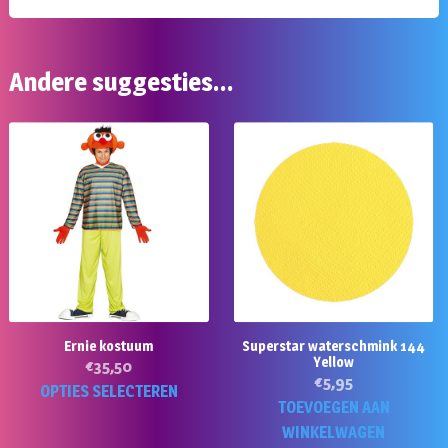
Andere suggesties…
Ernie kostuum
Superstar waterschmink 144
Yellow
€
35,50
€
5,95
Dit
OPTIES SELECTEREN
TOEVOEGEN AAN
product
WINKELWAGEN
heeft