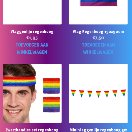
Vlaggenlijn regenboog
Vlag Regenboog 150x90cm
€
1,95
€
7,50
TOEVOEGEN AAN
TOEVOEGEN AAN
WINKELWAGEN
WINKELWAGEN
Zweetbandjes set regenboog
Mini vlaggenlijn regenboog 3m