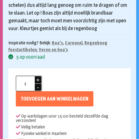
schelen) dus altijd lang genoeg om ruim te dragen of om
te slaan. Let op ! Boas zijn altijd moeilijk brandbaar
gemaakt, maar toch moet men voorzichtig zijn met open
vuur. Kleurtjes gemixt als bij de regenboog
Inspiratie nodig? Bekijk:
Boa's
,
Carnaval
,
Regenboog
feestartikelen
,
Veren en boa’s
5 op voorraad
Boa
Regenboog
kleuren
TOEVOEGEN AAN WINKELWAGEN
180cm
65gr
Op werkdagen voor 15:00 besteld dezelfde dag
aantal
verzonden!
Veilig betalen
Fysieke winkel in Haarlem