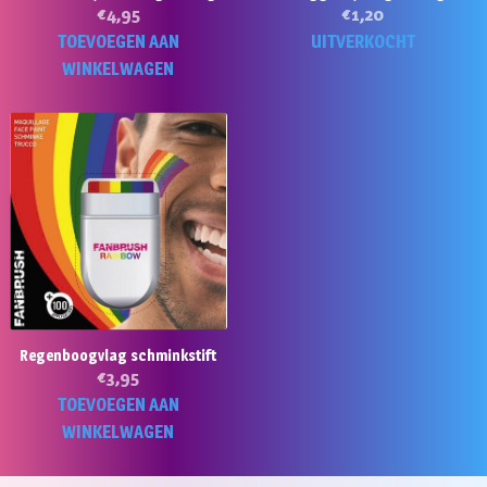
€
4,95
€
1,20
TOEVOEGEN AAN
UITVERKOCHT
WINKELWAGEN
Regenboogvlag schminkstift
€
3,95
TOEVOEGEN AAN
WINKELWAGEN